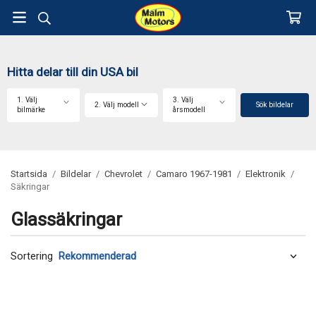
Hitta delar till din USA bil
1. Välj
3. Välj
2. Välj modell
Sök bildelar
bilmärke
årsmodell
Startsida
/
Bildelar
/
Chevrolet
/
Camaro 1967-1981
/
Elektronik
/
Säkringar
Glassäkringar
Sortering