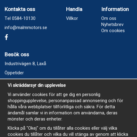
Kontakta oss
Handla
Information
Tel 0584-10130
Villkor
Om oss
Nyhetsbrev
info@malmmotors.se
Om cookies
Besök oss
Industrivägen 8, Laxå
Öppetider
Vecka 32
Vi skräddarsyr din upplevelse
Måndag kl 9-12, kl 13 - 15
Vi använder cookies för att ge dig en personlig
Onsdag kl 9-12, kl 13 - 15
shoppingupplevelse, personanpassad annonsering och för
Tisdag, Tordag och Fredag stängt
hålla våra webbplatser tillförlitliga och säkra. För detta
ändamål samlar vi in information om användarna, deras
E-Handelsbutiken är öppen och paket skickas hela
mönster och deras enheter.
sommaren
Klicka på "Okej" om du tillåter alla cookies eller välj vilka
cookies du tillåter och vilka du vill stänga av genom att klicka