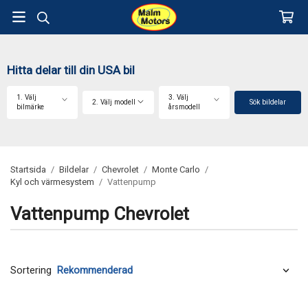
Hitta delar till din USA bil
1. Välj
3. Välj
2. Välj modell
Sök bildelar
bilmärke
årsmodell
Startsida
/
Bildelar
/
Chevrolet
/
Monte Carlo
/
Kyl och värmesystem
/
Vattenpump
Vattenpump Chevrolet
Sortering