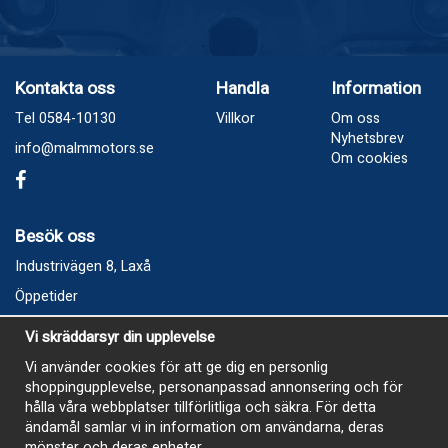
Kontakta oss
Handla
Information
Tel 0584-10130
Villkor
Om oss
Nyhetsbrev
info@malmmotors.se
Om cookies
Besök oss
Industrivägen 8, Laxå
Öppetider
Vecka 32
Vi skräddarsyr din upplevelse
Måndag kl 9-12, kl 13 - 15
Vi använder cookies för att ge dig en personlig
Onsdag kl 9-12, kl 13 - 15
shoppingupplevelse, personanpassad annonsering och för
Tisdag, Tordag och Fredag stängt
hålla våra webbplatser tillförlitliga och säkra. För detta
ändamål samlar vi in information om användarna, deras
E-Handelsbutiken är öppen och paket skickas hela
mönster och deras enheter.