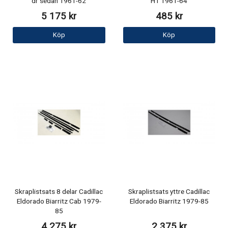
dr sedan 1961-62
HT 1961-64
5 175 kr
485 kr
Köp
Köp
Skraplistsats 8 delar Cadillac
Skraplistsats yttre Cadillac
Eldorado Biarritz Cab 1979-
Eldorado Biarritz 1979-85
85
4 275 kr
2 375 kr