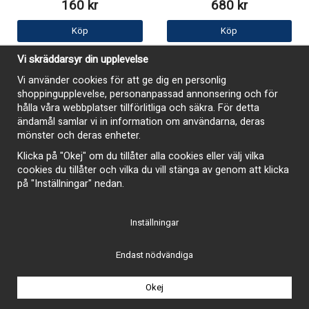
160 kr
680 kr
Köp
Köp
Vi skräddarsyr din upplevelse
Vi använder cookies för att ge dig en personlig
shoppingupplevelse, personanpassad annonsering och för
hålla våra webbplatser tillförlitliga och säkra. För detta
ändamål samlar vi in information om användarna, deras
mönster och deras enheter.
Klicka på "Okej" om du tillåter alla cookies eller välj vilka
cookies du tillåter och vilka du vill stänga av genom att klicka
på "Inställningar" nedan.
Inställningar
Anslagsgummi motorhuv
Genomförningsbussning
Endast nödvändiga
Ford 1941-58, GM 1941-53
parkeringsbroms Buick,
Cadillac 1939-48, Oldsmobile
1950-58
Okej
120 kr
165 kr