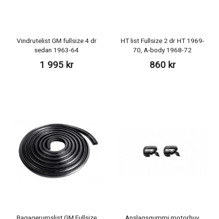
Vindrutelist GM fullsize 4 dr
HT list Fullsize 2 dr HT 1969-
sedan 1963-64
70, A-body 1968-72
1 995 kr
860 kr
Bagagerumslist GM Fullsize
Anslagsgummi motorhuv