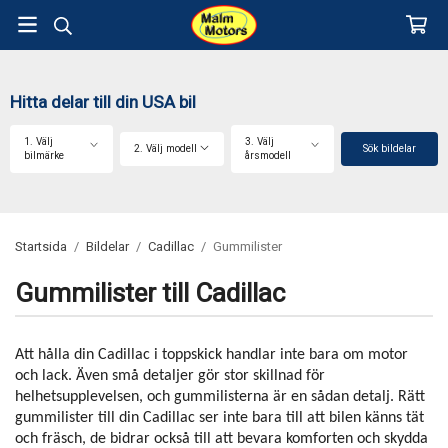
Hitta delar till din USA bil
1. Välj
3. Välj
2. Välj modell
Sök bildelar
bilmärke
årsmodell
Startsida
/
Bildelar
/
Cadillac
/
Gummilister
Gummilister till Cadillac
Att hålla din Cadillac i toppskick handlar inte bara om motor
och lack. Även små detaljer gör stor skillnad för
helhetsupplevelsen, och gummilisterna är en sådan detalj. Rätt
gummilister till din Cadillac ser inte bara till att bilen känns tät
och fräsch, de bidrar också till att bevara komforten och skydda