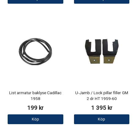
List armatur baklyse Cadillac
U-Jamb / Lock pillar filler GM
1958
2 dr HT 1959-60
199 kr
1 395 kr
Köp
Köp