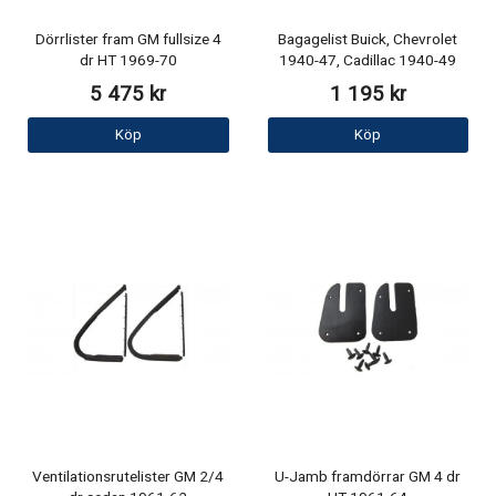
Dörrlister fram GM fullsize 4
Bagagelist Buick, Chevrolet
dr HT 1969-70
1940-47, Cadillac 1940-49
5 475 kr
1 195 kr
Köp
Köp
Ventilationsrutelister GM 2/4
U-Jamb framdörrar GM 4 dr