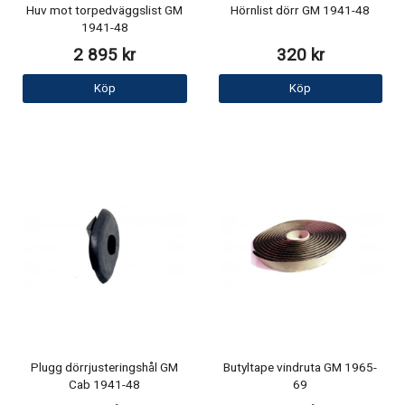
Huv mot torpedväggslist GM
Hörnlist dörr GM 1941-48
1941-48
2 895 kr
320 kr
Köp
Köp
Plugg dörrjusteringshål GM
Butyltape vindruta GM 1965-
Cab 1941-48
69