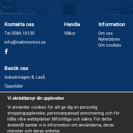
Kontakta oss
Handla
Information
Tel 0584-10130
Villkor
Om oss
Nyhetsbrev
info@malmmotors.se
Om cookies
Besök oss
Industrivägen 8, Laxå
Öppetider
Vecka 32
Vi skräddarsyr din upplevelse
Måndag kl 9-12, kl 13 - 15
Vi använder cookies för att ge dig en personlig
Onsdag kl 9-12, kl 13 - 15
shoppingupplevelse, personanpassad annonsering och för
Tisdag, Tordag och Fredag stängt
hålla våra webbplatser tillförlitliga och säkra. För detta
ändamål samlar vi in information om användarna, deras
E-Handelsbutiken är öppen och paket skickas hela
mönster och deras enheter.