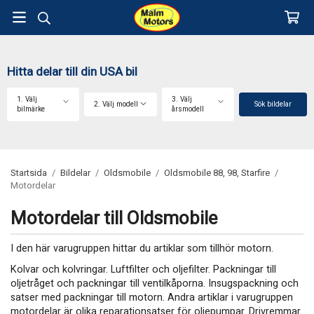
Hitta delar till din USA bil
1. Välj
3. Välj
2. Välj modell
Sök bildelar
bilmärke
årsmodell
Startsida
/
Bildelar
/
Oldsmobile
/
Oldsmobile 88, 98, Starfire
/
Motordelar
Motordelar till Oldsmobile
I den här varugruppen hittar du artiklar som tillhör motorn.
Kolvar och kolvringar. Luftfilter och oljefilter. Packningar till
oljetråget och packningar till ventilkåporna. Insugspackning och
satser med packningar till motorn. Andra artiklar i varugruppen
motordelar är olika reparationsatser för oljepumpar. Drivremmar