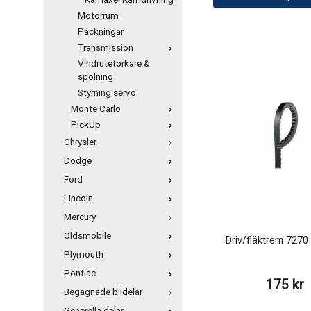
Kamaxel Kamdrivning
Motorrum
Packningar
Transmission
Vindrutetorkare &
spolning
Styrning servo
Monte Carlo
PickUp
Chrysler
Dodge
Ford
Lincoln
Mercury
Oldsmobile
Driv/fläktrem 727
Plymouth
Pontiac
175 kr
Begagnade bildelar