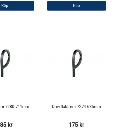
Köp
Köp
trem 7280 711mm
Driv/fläktrem 7274 685mm
85 kr
175 kr