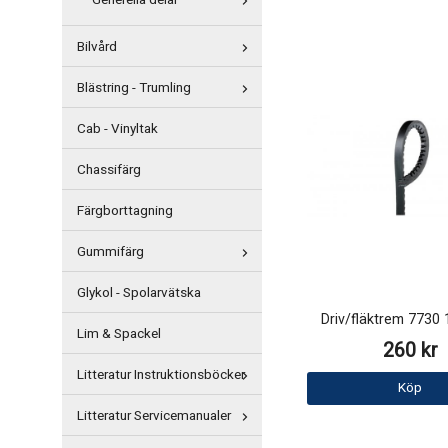
Generella delar
Bilvård
Blästring - Trumling
Cab - Vinyltak
Chassifärg
Färgborttagning
Gummifärg
Glykol - Spolarvätska
Driv/fläktrem 773
Lim & Spackel
260 kr
Litteratur Instruktionsböcker
Köp
Litteratur Servicemanualer