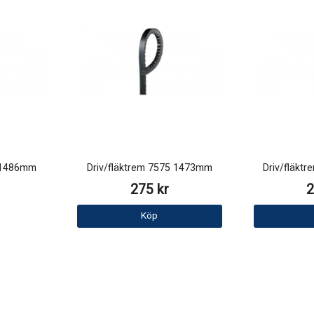
5 1486mm
Driv/fläktrem 7575 1473mm
Driv/fläkt
275 kr
2
Köp