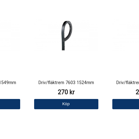
2 1549mm
Driv/fläktrem 7603 1524mm
Driv/fläkt
270 kr
2
Köp