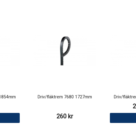
0 1854mm
Driv/fläktrem 7680 1727mm
Driv/fläkt
2
260 kr