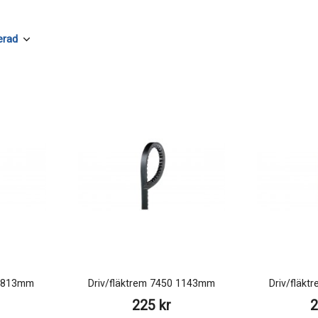
0 813mm
Driv/fläktrem 7450 1143mm
Driv/fläk
225 kr
2