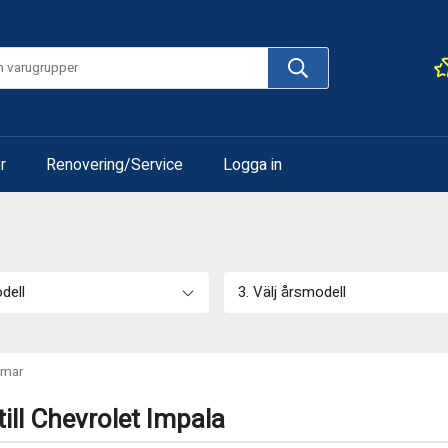
r
Renovering/Service
Logga in
odell
3. Välj årsmodell
mar
ill Chevrolet Impala