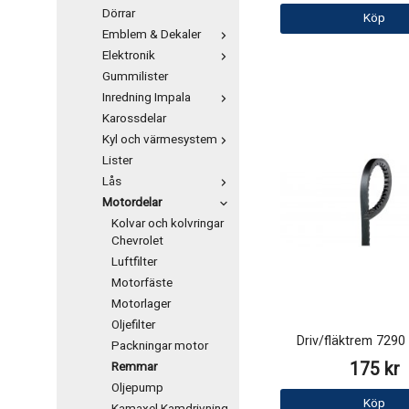
Dörrar
Köp
Emblem & Dekaler
Elektronik
Gummilister
Inredning Impala
Karossdelar
Kyl och värmesystem
Lister
Lås
Motordelar
Kolvar och kolvringar
Chevrolet
Luftfilter
Motorfäste
Motorlager
Oljefilter
Driv/fläktrem 729
Packningar motor
175 kr
Remmar
Oljepump
Köp