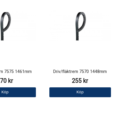
rem 7575 1461mm
Driv/fläktrem 7570 1448mm
70 kr
255 kr
Köp
Köp