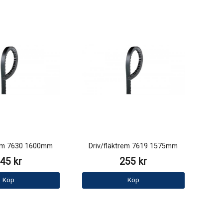
rem 7630 1600mm
Driv/fläktrem 7619 1575mm
45 kr
255 kr
Köp
Köp