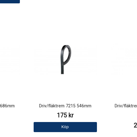
0 686mm
Driv/fläktrem 7215 546mm
Driv/fläkt
175 kr
2
Köp