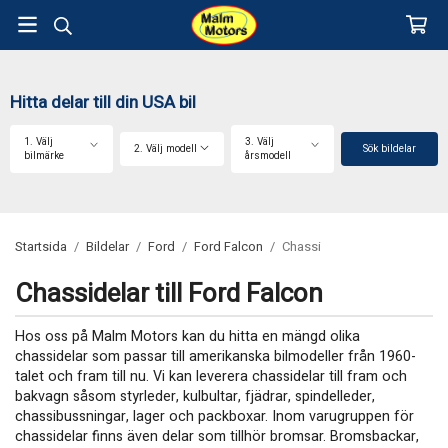
Hitta delar till din USA bil
1. Välj
3. Välj
2. Välj modell
Sök bildelar
bilmärke
årsmodell
Startsida
/
Bildelar
/
Ford
/
Ford Falcon
/
Chassi
Chassidelar till Ford Falcon
Hos oss på Malm Motors kan du hitta en mängd olika
chassidelar som passar till amerikanska bilmodeller från 1960-
talet och fram till nu. Vi kan leverera chassidelar till fram och
bakvagn såsom styrleder, kulbultar, fjädrar, spindelleder,
chassibussningar, lager och packboxar. Inom varugruppen för
chassidelar finns även delar som tillhör bromsar. Bromsbackar,