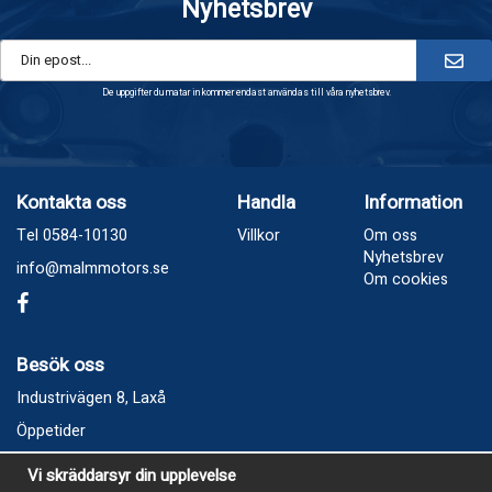
Nyhetsbrev
De uppgifter du matar in kommer endast användas till våra nyhetsbrev.
Kontakta oss
Handla
Information
Tel 0584-10130
Villkor
Om oss
Nyhetsbrev
info@malmmotors.se
Om cookies
Besök oss
Industrivägen 8, Laxå
Öppetider
Vecka 32
Vi skräddarsyr din upplevelse