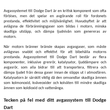
Avgassystemet till Dodge Dart är en kritisk komponent som ofta
förbises, men det spelar en avgörande roll för fordonets
prestanda, effektivitet och miljövänlighet. Huvudsyftet är att
avlägsna de förbränningsgaser som bildas i motorn, minska
skadliga utsläpp, och dämpa ljudnivån som genereras av
motorn.
När motorn bränner bränsle skapas avgasgaser, som måste
avlägsnas snabbt och effektivt för att bibehålla motorns
prestanda. Avgassystemet till Dodge Dart består av flera
komponenter, inklusive grenrör, katalysator, ljuddämpare och
avgasrör, som alla bidrar till att transportera, filtrera och
dämpa ljudet från dessa gaser innan de släpps ut i atmosfären.
Katalysatorn är särskilt viktig då den omvandlar skadliga ämnen
som kolmonoxid, kväveoxider och kolväten till mindre skadliga
ämnen som koldioxid och vattenånga.
Tecken på fel med ditt avgassystem till Dodge
Dart