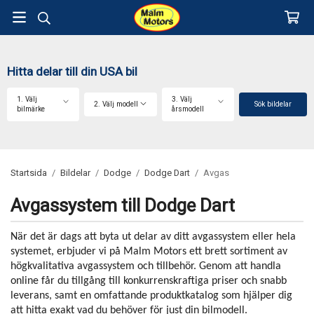
Hitta delar till din USA bil
1. Välj
3. Välj
2. Välj modell
Sök bildelar
bilmärke
årsmodell
Startsida
/
Bildelar
/
Dodge
/
Dodge Dart
/
Avgas
Avgassystem till Dodge Dart
När det är dags att byta ut delar av ditt avgassystem eller hela
systemet, erbjuder vi på Malm Motors ett brett sortiment av
högkvalitativa avgassystem och tillbehör. Genom att handla
online får du tillgång till konkurrenskraftiga priser och snabb
leverans, samt en omfattande produktkatalog som hjälper dig
att hitta exakt vad du behöver för just din bilmodell.