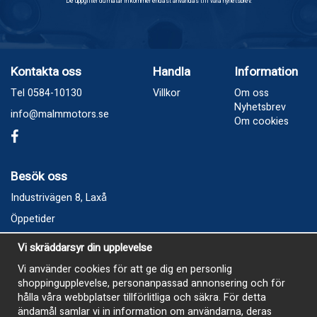
De uppgifter du matar in kommer endast användas till våra nyhetsbrev.
Kontakta oss
Handla
Information
Tel 0584-10130
Villkor
Om oss
Nyhetsbrev
info@malmmotors.se
Om cookies
Besök oss
Industrivägen 8, Laxå
Öppetider
Vecka 32
Vi skräddarsyr din upplevelse
Måndag kl 9-12, kl 13 - 15
Vi använder cookies för att ge dig en personlig
Onsdag kl 9-12, kl 13 - 15
shoppingupplevelse, personanpassad annonsering och för
Tisdag, Tordag och Fredag stängt
hålla våra webbplatser tillförlitliga och säkra. För detta
ändamål samlar vi in information om användarna, deras