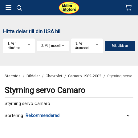
Hitta delar till din USA bil
1. Välj
3. Välj
2. Välj modell
Sök bildelar
bilmärke
årsmodell
Startsida
/
Bildelar
/
Chevrolet
/
Camaro 1982-2002
/
Styrning servo
Styrning servo Camaro
Styrning servo Camaro
Sortering