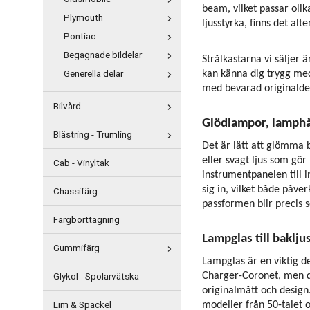
beam, vilket passar olik
Plymouth
ljusstyrka, finns det alte
Pontiac
Begagnade bildelar
Strålkastarna vi säljer 
Generella delar
kan känna dig trygg med
med bevarad originaldes
Bilvård
Glödlampor, lamphå
Blästring - Trumling
Det är lätt att glömma 
eller svagt ljus som gör
Cab - Vinyltak
instrumentpanelen till 
sig in, vilket både påver
Chassifärg
passformen blir precis 
Färgborttagning
Lampglas till baklju
Gummifärg
Lampglas är en viktig de
Glykol - Spolarvätska
Charger-Coronet, men det
originalmått och design.
Lim & Spackel
modeller från 50-talet o