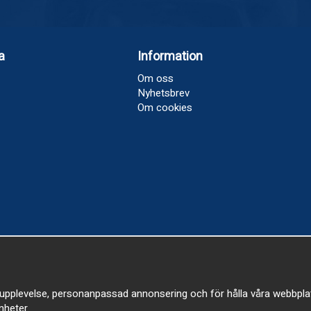
a
Information
Om oss
Nyhetsbrev
Om cookies
upplevelse, personanpassad annonsering och för hålla våra webbplatser
heter.