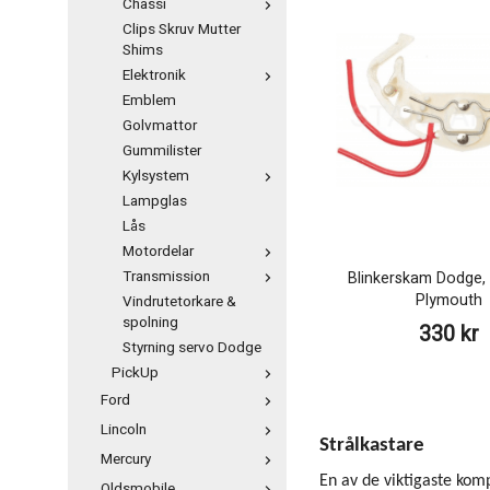
Chassi
Clips Skruv Mutter
Shims
Elektronik
Emblem
Golvmattor
Gummilister
Kylsystem
Lampglas
Lås
Motordelar
Transmission
Blinkerskam Dodge, 
Plymouth
Vindrutetorkare &
spolning
330 kr
Styrning servo Dodge
PickUp
Ford
Lincoln
Strålkastare
Mercury
En av de viktigaste kom
Oldsmobile