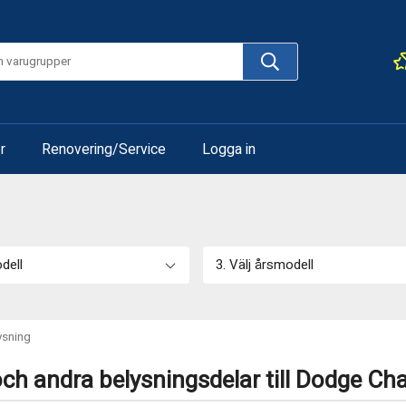
r
Renovering/Service
Logga in
odell
3. Välj årsmodell
ysning
och andra belysningsdelar till Dodge Ch