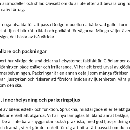
a årsmodeller och stilar. Oavsett om du är ute efter att bevara origin
rnativ för dig.
är noga utvalda för att passa Dodge-modellerna både vad gäller form o
 att ljuset blir rätt riktat och godkänt för vägarna. Många väljer äv
ign, det bästa av två världar.
llare och packningar
bort hur viktiga de små delarna i elsystemet faktiskt är. Glödlampor 
 körningen både osäker och irriterande. Vi har ett brett urval av glödl
innerbelysningen. Packningar är en annan detalj som många förbiser. 
kar ljusstyrkan och riskerar att förstöra insidan av ljusenheten. Våra p
som den ska.
s, innerbelysning och parkeringsljus
l av bilens estetik och funktion. Spruckna, missfärgade eller felakti
 är enkelt att åtgärda. Vi har nya lampglas till bland annat bakljus, 
 De är inte bara snygga utan också praktiska, med god ljusspridning oc
ch framåt, vilket gör det enkelt för dig att hitta rätt oavsett om du 