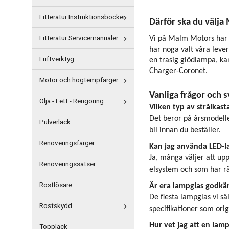
Litteratur Instruktionsböcker
Därför ska du välja
Litteratur Servicemanualer
Vi på Malm Motors har l
har noga valt våra lever
Luftverktyg
en trasig glödlampa, kan
Charger-Coronet.
Motor och högtempfärger
Vanliga frågor och 
Olja - Fett - Rengöring
Vilken typ av strålkast
Det beror på årsmodelle
Pulverlack
bil innan du beställer.
Renoveringsfärger
Kan jag använda LED-la
Ja, många väljer att upp
Renoveringssatser
elsystem och som har rä
Rostlösare
Är era lampglas godkän
De flesta lampglas vi s
Rostskydd
specifikationer som orig
Hur vet jag att en lamp
Topplack