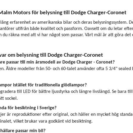
 Malm Motors för belysning till Dodge Charger-Coronet
ång erfarenhet av amerikanska bilar och deras belysningssystem. Det 
antörer utifrån både kvalitet och passform. Oavsett om du letar efter 
 du räkna med att vi har något som passar. Vårt mål är att göra det en
svar om belysning till Dodge Charger-Coronet
are passar till min årsmodell av Dodge Charger - Coronet?
n. Äldre modeller från 50- och 60-talet använder ofta 5 3/4" sealed b
mpor istället för traditionella glödlampor?
gradera till LED för bättre ljusstyrka och längre livslängd. Se bara t
tt sockel.
da för besiktning i Sverige?
äljer är reproduktioner efter original, och håller en mycket hög sta
inalet, vilket brukar vara godkänt vid besiktning.
hållare passar min bil?