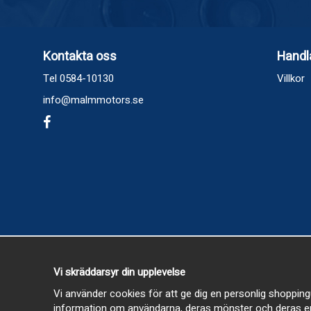
Kontakta oss
Handl
Tel 0584-10130
Villkor
info@malmmotors.se
Vi skräddarsyr din upplevelse
Vi använder cookies för att ge dig en personlig shopping
information om användarna, deras mönster och deras en