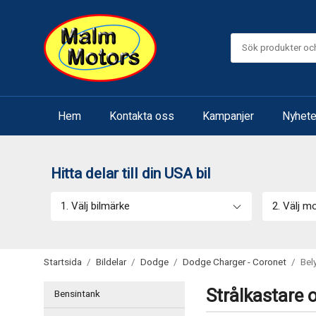
Hem
Kontakta oss
Kampanjer
Nyhete
Hitta delar till din USA bil
1. Välj bilmärke
2. Välj m
Startsida
/
Bildelar
/
Dodge
/
Dodge Charger - Coronet
/
Bel
Strålkastare 
Bensintank