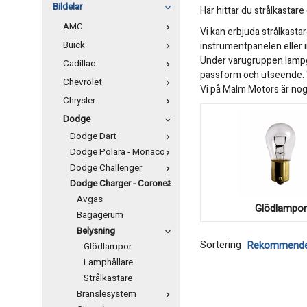
Bildelar
Här hittar du strålkastar
AMC
Vi kan erbjuda strålkasta
Buick
instrumentpanelen eller i
Under varugruppen lampgla
Cadillac
passform och utseende. Vi
Chevrolet
Vi på Malm Motors är noga
Chrysler
Dodge
Dodge Dart
Dodge Polara - Monaco
Dodge Challenger
Dodge Charger - Coronet
Avgas
Glödlampo
Bagagerum
Belysning
Sortering
Glödlampor
Lamphållare
Strålkastare
Bränslesystem