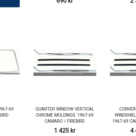
690 kr
2 
1967-69
QUARTER WINDOW VERTICAL
CONVERT
BIRD
CHROME MOLDINGS. 1967-69
WINDSHIEL
CAMARO / FIREBIRD
1967-69 CA
1 425 kr
4 