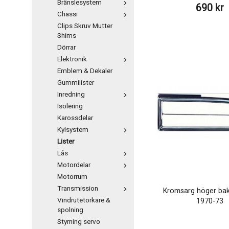
Bränslesystem
690 kr
Chassi
Clips Skruv Mutter
Shims
Dörrar
Elektronik
Emblem & Dekaler
Gummilister
Inredning
Isolering
Karossdelar
Kylsystem
Lister
Lås
Motordelar
Motorrum
Transmission
Kromsarg höger bak 
Vindrutetorkare &
1970-73
spolning
Styrning servo