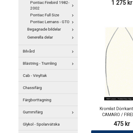
1 275 kr
Pontiac Firebird 1982-
2002
Pontiac Full Size
Pontiac Lemans - GTO
Begagnade bildelar
Generella delar
Bilvård
Blästring - Trumling
Cab - Vinyltak
Chassifärg
Färgborttagning
Kromlist Dörrkan
Gummifärg
CAMARO / FIRE
475 kr
Glykol - Spolarvätska