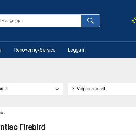
r
Renovering/Service
Logga in
odell
3. Välj årsmodell
ster
ntiac Firebird