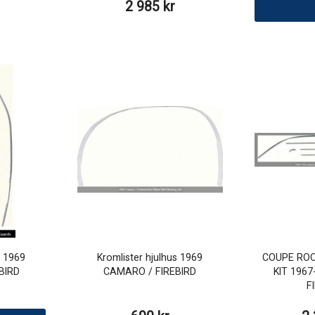
2 985 kr
t 1969
Kromlister hjulhus 1969
COUPE ROO
BIRD
CAMARO / FIREBIRD
KIT 196
F