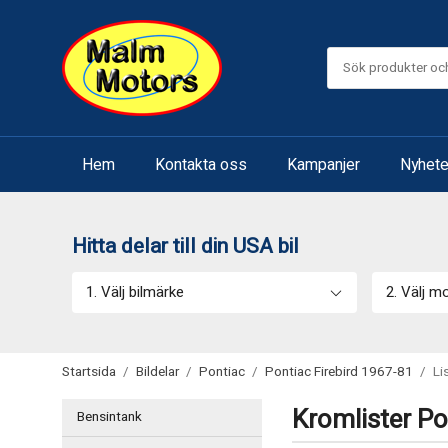
Hem
Kontakta oss
Kampanjer
Nyhete
Hitta delar till din USA bil
1. Välj bilmärke
2. Välj m
Startsida
/
Bildelar
/
Pontiac
/
Pontiac Firebird 1967-81
/
Li
Kromlister Po
Bensintank