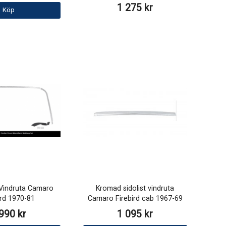
1 275 kr
Köp
 Vindruta Camaro
Kromad sidolist vindruta
ird 1970-81
Camaro Firebird cab 1967-69
990 kr
1 095 kr