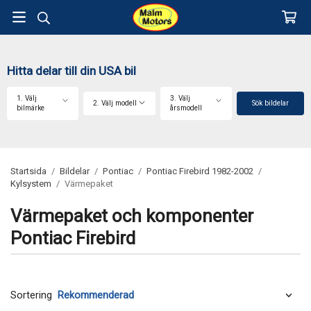
Hitta delar till din USA bil
1. Välj
3. Välj
2. Välj modell
Sök bildelar
bilmärke
årsmodell
Startsida
/
Bildelar
/
Pontiac
/
Pontiac Firebird 1982-2002
/
Kylsystem
/
Värmepaket
Värmepaket och komponenter
Pontiac Firebird
Sortering