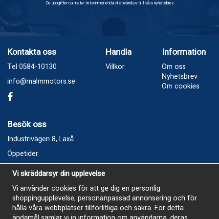
De uppgifter du matar in kommer endast användas till våra nyhetsbrev.
Kontakta oss
Handla
Information
Tel 0584-10130
Villkor
Om oss
Nyhetsbrev
info@malmmotors.se
Om cookies
Besök oss
Industrivägen 8, Laxå
Öppetider
Vecka 32
Vi skräddarsyr din upplevelse
Måndag kl 9-12, kl 13 - 15
Vi använder cookies för att ge dig en personlig
Onsdag kl 9-12, kl 13 - 15
shoppingupplevelse, personanpassad annonsering och för
Tisdag, Tordag och Fredag stängt
hålla våra webbplatser tillförlitliga och säkra. För detta
ändamål samlar vi in information om användarna, deras