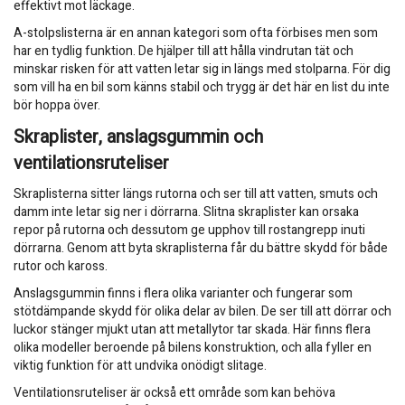
effektivt mot läckage.
A-stolpslisterna är en annan kategori som ofta förbises men som
har en tydlig funktion. De hjälper till att hålla vindrutan tät och
minskar risken för att vatten letar sig in längs med stolparna. För dig
som vill ha en bil som känns stabil och trygg är det här en list du inte
bör hoppa över.
Skraplister, anslagsgummin och
ventilationsruteliser
Skraplisterna sitter längs rutorna och ser till att vatten, smuts och
damm inte letar sig ner i dörrarna. Slitna skraplister kan orsaka
repor på rutorna och dessutom ge upphov till rostangrepp inuti
dörrarna. Genom att byta skraplisterna får du bättre skydd för både
rutor och kaross.
Anslagsgummin finns i flera olika varianter och fungerar som
stötdämpande skydd för olika delar av bilen. De ser till att dörrar och
luckor stänger mjukt utan att metallytor tar skada. Här finns flera
olika modeller beroende på bilens konstruktion, och alla fyller en
viktig funktion för att undvika onödigt slitage.
Ventilationsruteliser är också ett område som kan behöva