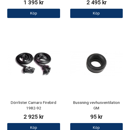
1 395 kr
2 495 kr
Köp
Köp
Dörrlister Camaro Firebird
Bussning vevhusventilation
1982-92
GM
2 925 kr
95 kr
Köp
Köp