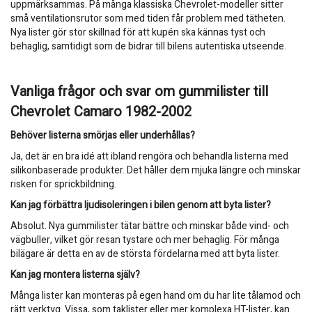
uppmärksammas. På många klassiska Chevrolet-modeller sitter
små ventilationsrutor som med tiden får problem med tätheten.
Nya lister gör stor skillnad för att kupén ska kännas tyst och
behaglig, samtidigt som de bidrar till bilens autentiska utseende.
Vanliga frågor och svar om gummilister till
Chevrolet Camaro 1982-2002
Behöver listerna smörjas eller underhållas?
Ja, det är en bra idé att ibland rengöra och behandla listerna med
silikonbaserade produkter. Det håller dem mjuka längre och minskar
risken för sprickbildning.
Kan jag förbättra ljudisoleringen i bilen genom att byta lister?
Absolut. Nya gummilister tätar bättre och minskar både vind- och
vägbuller, vilket gör resan tystare och mer behaglig. För många
bilägare är detta en av de största fördelarna med att byta lister.
Kan jag montera listerna själv?
Många lister kan monteras på egen hand om du har lite tålamod och
rätt verktyg. Vissa, som taklister eller mer komplexa HT-lister, kan