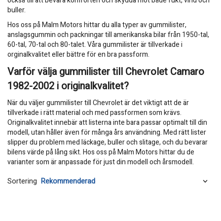
också till att bevara komforten och skydda mot både fukt, vind och
buller.
Hos oss på Malm Motors hittar du alla typer av gummilister,
anslagsgummin och packningar till amerikanska bilar från 1950-tal,
60-tal, 70-tal och 80-talet. Våra gummilister är tillverkade i
orginalkvalitet eller bättre för en bra passform.
Varför välja gummilister till Chevrolet Camaro
1982-2002 i originalkvalitet?
När du väljer gummilister till Chevrolet är det viktigt att de är
tillverkade i rätt material och med passformen som krävs.
Originalkvalitet innebär att listerna inte bara passar optimalt till din
modell, utan håller även för många års användning. Med rätt lister
slipper du problem med läckage, buller och slitage, och du bevarar
bilens värde på lång sikt. Hos oss på Malm Motors hittar du de
varianter som är anpassade för just din modell och årsmodell.
Sortering