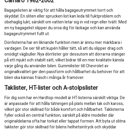
Camaro 1982-2002
Bagagelisten är viktig för att hålla bagageutrymmet torrt och
skyddat. En sliten eller sprucken list kan leda till fuktproblem och
obehaglig lukt, särskilt om vatten letar sig in vid regn eller tvätt. Med
en ny bagagelist slipper du oroa dig för läckage och kan använda
bagageutrymmet fullt ut.
Dörrlisterna har en liknande funktion men är ännu mer märkbara i
vardagen. De ser till att kupén håller tätt, så att du slipper drag och
onödigt vägbuller. Nya dörrlister gör dessutom att dörrarna stänger
på ett mjukt och stabilt sätt, vilket bidrar till en mer kvalitativ känsla
varje gång du använder bilen. Gummilister till Chevrolet av
originalkvalitet ger den passform och hållbarhet du behöver för att
bilen ska kännas fräsch i många år framöver.
Taklister, HT-lister och A-stolpslister
För dig som har en Hardtop-modell är HT-listerna särskilt viktiga. De
är anpassade för att hålla tätningen på plats mellan tak och kaross,
vilket gör stor skillnad för både komfort och hållbarhet. Taklisterna
fyller också en central funktion, särskilt på äldre modeller där
originaldelarna ofta har torkat eller tappat formen. Att byta ut slitna
taklister gör stor skillnad för bilens helhetsintryck och skyddar