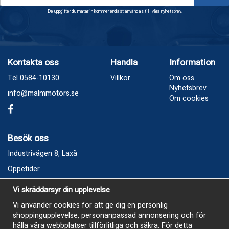
De uppgifter du matar in kommer endast användas till våra nyhetsbrev.
Kontakta oss
Handla
Information
Tel 0584-10130
Villkor
Om oss
Nyhetsbrev
info@malmmotors.se
Om cookies
Besök oss
Industrivägen 8, Laxå
Öppetider
Vecka 32
Vi skräddarsyr din upplevelse
Måndag kl 9-12, kl 13 - 15
Vi använder cookies för att ge dig en personlig
Onsdag kl 9-12, kl 13 - 15
shoppingupplevelse, personanpassad annonsering och för
Tisdag, Tordag och Fredag stängt
hålla våra webbplatser tillförlitliga och säkra. För detta