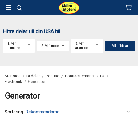
Hitta delar till din USA bil
1. Välj
3. Välj
2. Välj modell
Sök bildelar
bilmärke
årsmodell
Startsida
/
Bildelar
/
Pontiac
/
Pontiac Lemans - GTO
/
Elektronik
/
Generator
Generator
Sortering