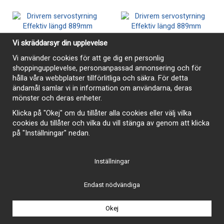
Vi skräddarsyr din upplevelse
Vi använder cookies för att ge dig en personlig
shoppingupplevelse, personanpassad annonsering och för
hålla våra webbplatser tillförlitliga och säkra. För detta
ändamål samlar vi in information om användarna, deras
mönster och deras enheter.
Klicka på "Okej" om du tillåter alla cookies eller välj vilka
cookies du tillåter och vilka du vill stänga av genom att klicka
på "Inställningar" nedan.
Driv/fläktrem 7370 939mm
Driv/fläktrem 7365 927mm
190 kr
190 kr
Inställningar
Köp
Köp
Endast nödvändiga
Okej