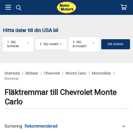
Hitta delar till din USA bil
1. Välj
3. Välj
2. Välj modell
Sök bildelar
bilmärke
årsmodell
Startsida
/
Bildelar
/
Chevrolet
/
Monte Carlo
/
Motordelar
/
Remmar
Fläktremmar till Chevrolet Monte
Carlo
Sortering