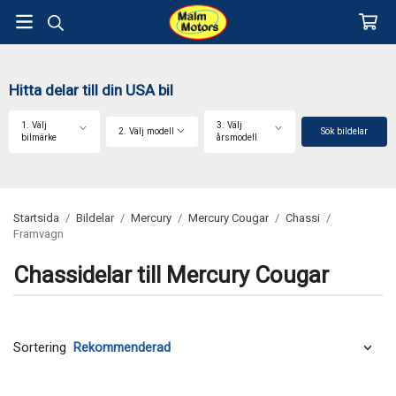
Hitta delar till din USA bil
1. Välj
3. Välj
2. Välj modell
Sök bildelar
bilmärke
årsmodell
Startsida
/
Bildelar
/
Mercury
/
Mercury Cougar
/
Chassi
/
Framvagn
Chassidelar till Mercury Cougar
Sortering