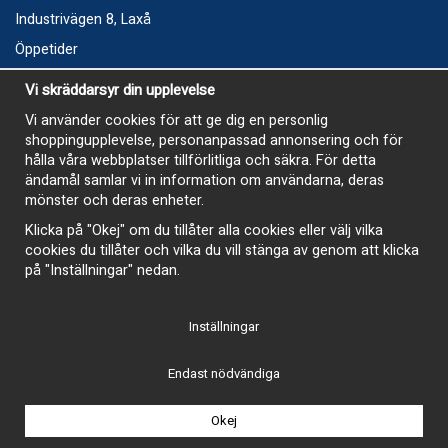
Industrivägen 8, Laxå
Öppetider
Vecka 32
Vi skräddarsyr din upplevelse
Måndag kl 9-12, kl 13 - 15
Vi använder cookies för att ge dig en personlig
Onsdag kl 9-12, kl 13 - 15
shoppingupplevelse, personanpassad annonsering och för
Tisdag, Tordag och Fredag stängt
hålla våra webbplatser tillförlitliga och säkra. För detta
ändamål samlar vi in information om användarna, deras
E-Handelsbutiken är öppen och paket skickas hela
mönster och deras enheter.
sommaren
Klicka på "Okej" om du tillåter alla cookies eller välj vilka
cookies du tillåter och vilka du vill stänga av genom att klicka
på "Inställningar" nedan.
Inställningar
-
Endast nödvändiga
Okej
Drift & produktion:
Wikinggruppen