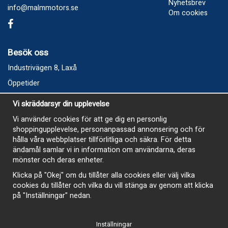
Nyhetsbrev
info@malmmotors.se
Om cookies
Besök oss
Industrivägen 8, Laxå
Öppetider
Vecka 32
Vi skräddarsyr din upplevelse
Måndag kl 9-12, kl 13 - 15
Vi använder cookies för att ge dig en personlig
Onsdag kl 9-12, kl 13 - 15
shoppingupplevelse, personanpassad annonsering och för
Tisdag, Tordag och Fredag stängt
hålla våra webbplatser tillförlitliga och säkra. För detta
ändamål samlar vi in information om användarna, deras
E-Handelsbutiken är öppen och paket skickas hela
mönster och deras enheter.
sommaren
Klicka på "Okej" om du tillåter alla cookies eller välj vilka
cookies du tillåter och vilka du vill stänga av genom att klicka
på "Inställningar" nedan.
Inställningar