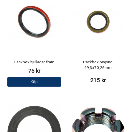
Packbox hjullager fram
Packbox pinjong
49,3x70,26mm
75 kr
215 kr
Köp