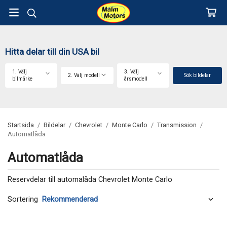
Hitta delar till din USA bil
1. Välj
3. Välj
2. Välj modell
Sök bildelar
bilmärke
årsmodell
Startsida
/
Bildelar
/
Chevrolet
/
Monte Carlo
/
Transmission
/
Automatlåda
Automatlåda
Reservdelar till automalåda Chevrolet Monte Carlo
Sortering