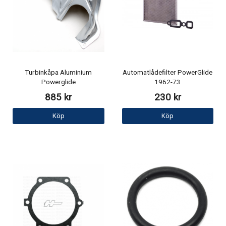
Turbinkåpa Aluminium
Automatlådefilter PowerGlide
Powerglide
1962-73
885 kr
230 kr
Köp
Köp