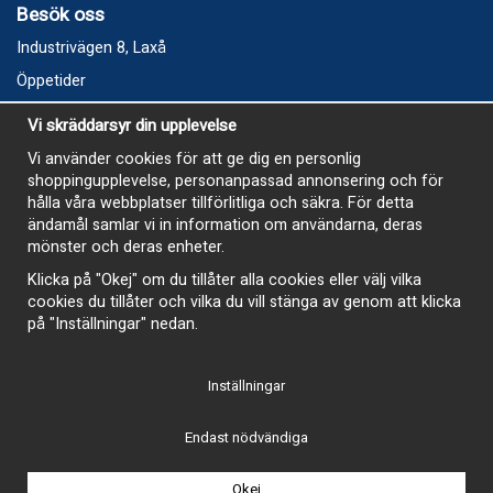
Besök oss
Industrivägen 8, Laxå
Öppetider
Vecka 32
Vi skräddarsyr din upplevelse
Måndag kl 9-12, kl 13 - 15
Vi använder cookies för att ge dig en personlig
Onsdag kl 9-12, kl 13 - 15
shoppingupplevelse, personanpassad annonsering och för
Tisdag, Tordag och Fredag stängt
hålla våra webbplatser tillförlitliga och säkra. För detta
ändamål samlar vi in information om användarna, deras
E-Handelsbutiken är öppen och paket skickas hela
mönster och deras enheter.
sommaren
Klicka på "Okej" om du tillåter alla cookies eller välj vilka
cookies du tillåter och vilka du vill stänga av genom att klicka
på "Inställningar" nedan.
Inställningar
-
Endast nödvändiga
Okej