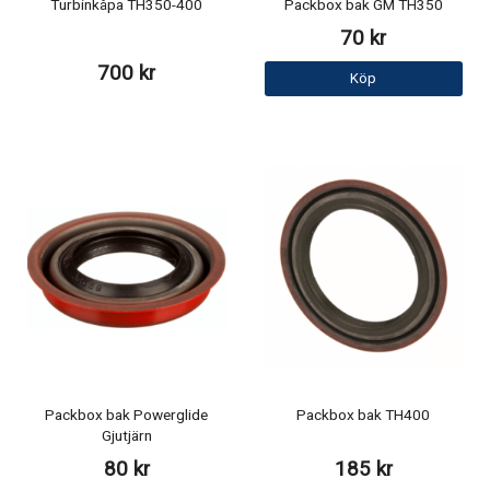
Turbinkåpa TH350-400
Packbox bak GM TH350
70 kr
700 kr
Köp
Packbox bak Powerglide
Packbox bak TH400
Gjutjärn
80 kr
185 kr