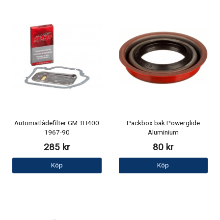
Automatlådefilter GM TH400
Packbox bak Powerglide
1967-90
Aluminium
285 kr
80 kr
Köp
Köp