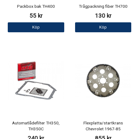
Packbox bak TH400
Trågpackning fiber TH700
55 kr
130 kr
Köp
Köp
Automatlådefilter TH350,
Flexplatta/startkrans
TH350C
Chevrolet 1967-85
240 kr
855 kr