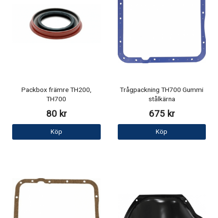
Packbox främre TH200,
Trågpackning TH700 Gummi
TH700
stålkärna
80 kr
675 kr
Köp
Köp