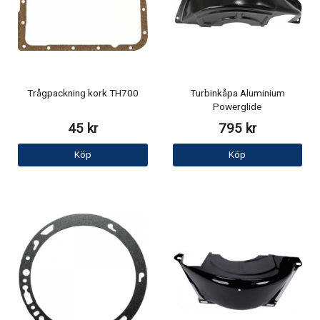
Trågpackning kork TH700
Turbinkåpa Aluminium
Powerglide
45 kr
795 kr
Köp
Köp