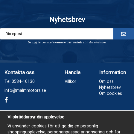
Nyhetsbrev
De uppgifter du matar in kommer endast användas till våra nyhetsbrev.
Kontakta oss
Handla
Information
Tel 0584-10130
Villkor
Om oss
Nyhetsbrev
info@malmmotors.se
Om cookies
Besök oss
Vi skräddarsyr din upplevelse
Industrivägen 8, Laxå
Vi använder cookies för att ge dig en personlig
shoppingupplevelse, personanpassad annonsering och för