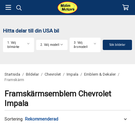
Hitta delar till din USA bil
1. Välj
3. Välj
2. Välj modell
Sök bildelar
bilmärke
årsmodell
Startsida
/
Bildelar
/
Chevrolet
/
Impala
/
Emblem & Dekaler
/
Framskärm
Framskärmsemblem Chevrolet
Impala
Sortering