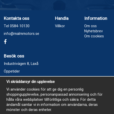
Kontakta oss
Handla
Information
Tel 0584-10130
Villkor
Om oss
Nyhetsbrev
info@malmmotors.se
Om cookies
Besök oss
Industrivägen 8, Laxå
Öppetider
Vecka 32
Vi skräddarsyr din upplevelse
Måndag kl 9-12, kl 13 - 15
Vi använder cookies för att ge dig en personlig
Onsdag kl 9-12, kl 13 - 15
shoppingupplevelse, personanpassad annonsering och för
Tisdag, Tordag och Fredag stängt
hålla våra webbplatser tillförlitliga och säkra. För detta
ändamål samlar vi in information om användarna, deras
E-Handelsbutiken är öppen och paket skickas hela
mönster och deras enheter.
sommaren