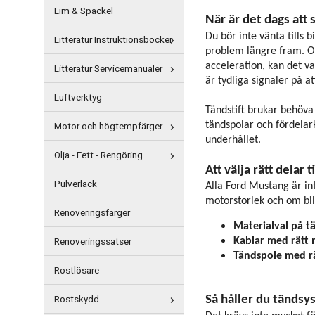
Lim & Spackel
När är det dags att
Du bör inte vänta tills 
Litteratur Instruktionsböcker
problem längre fram. Om 
acceleration, kan det va
Litteratur Servicemanualer
är tydliga signaler på at
Luftverktyg
Tändstift brukar behöva
Motor och högtempfärger
tändspolar och fördelar
underhållet.
Olja - Fett - Rengöring
Att välja rätt delar 
Pulverlack
Alla Ford Mustang är int
motorstorlek och om bile
Renoveringsfärger
Materialval på tä
Renoveringssatser
Kablar med rätt 
Tändspole med rä
Rostlösare
Rostskydd
Så håller du tändsys