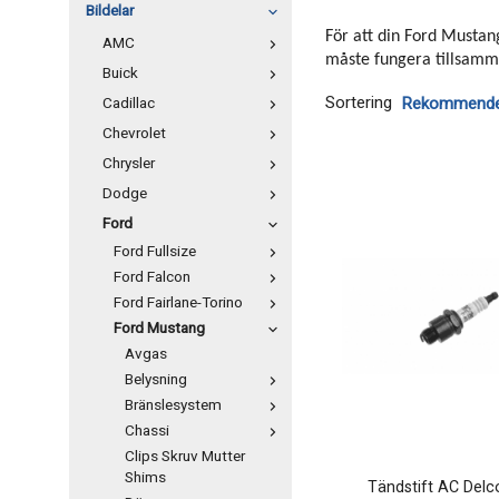
Bildelar
För att din Ford Mustan
AMC
måste fungera tillsamma
Buick
Sortering
Cadillac
Chevrolet
Chrysler
Dodge
Ford
Ford Fullsize
Ford Falcon
Ford Fairlane-Torino
Ford Mustang
Avgas
Belysning
Bränslesystem
Chassi
Clips Skruv Mutter
Shims
Tändstift AC Del