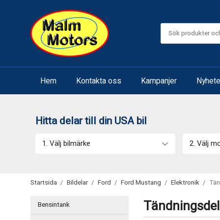
Hem
Kontakta oss
Kampanjer
Nyhete
Hitta delar till din USA bil
1. Välj bilmärke
2. Välj m
Startsida
/
Bildelar
/
Ford
/
Ford Mustang
/
Elektronik
/
Tän
Tändningsdela
Bensintank