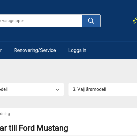
r
Renovering/Service
Logga in
odell
3. Välj årsmodell
dning
r till Ford Mustang