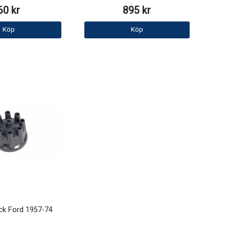
60 kr
895 kr
Köp
Köp
ck Ford 1957-74