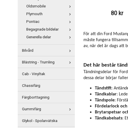
Oldsmobile
80 kr
Plymouth
Pontiac
Begagnade bildelar
För att din Ford Mustan
Generella delar
måste fungera tillsamma
av, när det är dags att 
Bilvård
Blästring - Trumling
Det här består tän
Tändningsdelar för Ford
Cab - Vinyltak
dessa delar börjar falle
Chassifärg
Tändstift
: Antänd
Tändkablar
: Lede
Färgborttagning
Tändspole
: Först
Fördelarlock och
Gummifärg
Brytarspetsar o
Tändkabelsats
: E
Glykol - Spolarvätska