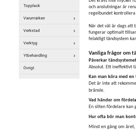
Det krävs inte mycket fö
Topplack
och anslutningar är rena
regelbundet kontrollera 
Varumärken
När det väl är dags att b
Verkstad
fungerar optimalt tills
felaktigt tändsystem ka
Verktyg
Vanliga frågor om t
Ytbehandling
Påverkar tändsystemet
Absolut. Ett ineffektivt
Övrigt
Kan man köra med en t
Det är inte att rekomme
bränsle.
Vad händer om fördelar
En sliten fördelare kan 
Hur ofta bör man kont
Minst en gång om året, 