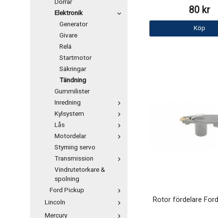
Dörrar
80 kr
Elektronik
Generator
Köp
Givare
Relä
Startmotor
Säkringar
Tändning
Gummilister
Inredning
Kylsystem
Lås
Motordelar
Styrning servo
Transmission
Vindrutetorkare &
spolning
Ford Pickup
Rotor fördelare For
Lincoln
Mercury