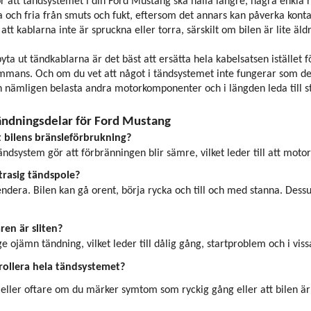
r att tändsystemet i din Ford Mustang ska hålla längre, några enkla rut
 och fria från smuts och fukt, eftersom det annars kan påverka kontak
att kablarna inte är spruckna eller torra, särskilt om bilen är lite äld
yta ut tändkablarna är det bäst att ersätta hela kabelsatsen istället fö
ammans. Och om du vet att något i tändsystemet inte fungerar som det
n nämligen belasta andra motorkomponenter och i längden leda till s
ändningsdelar för Ford Mustang
 bilens bränsleförbrukning?
 tändsystem gör att förbränningen blir sämre, vilket leder till att mo
rasig tändspole?
ndera. Bilen kan gå orent, börja rycka och till och med stanna. Dessu
en är sliten?
ge ojämn tändning, vilket leder till dålig gång, startproblem och i viss
rollera hela tändsystemet?
eller oftare om du märker symtom som ryckig gång eller att bilen är 