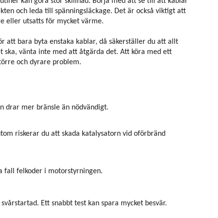
iner kan göra stor skillnad. Börja med att se till att kablar
ten och leda till spänningsläckage. Det är också viktigt att
re eller utsatts för mycket värme.
r att bara byta enstaka kablar, då säkerställer du att allt
 ska, vänta inte med att åtgärda det. Att köra med ett
törre och dyrare problem.
torn drar mer bränsle än nödvändigt.
tom riskerar du att skada katalysatorn vid oförbränd
a fall felkoder i motorstyrningen.
svårstartad. Ett snabbt test kan spara mycket besvär.