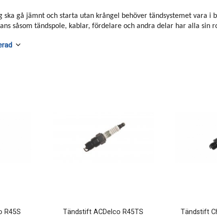
g ska gå jämnt och starta utan krångel behöver tändsystemet vara i br
ns såsom tändspole, kablar, fördelare och andra delar har alla sin r
co R45S
Tändstift ACDelco R45TS
Tändstift 