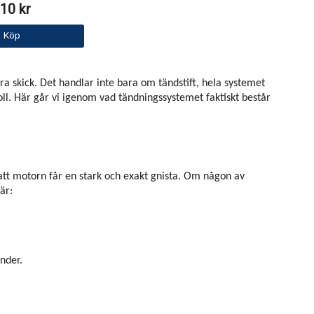
10 kr
Köp
a skick. Det handlar inte bara om tändstift, hela systemet
ll. Här går vi igenom vad tändningssystemet faktiskt består
att motorn får en stark och exakt gnista. Om någon av
är:
inder.