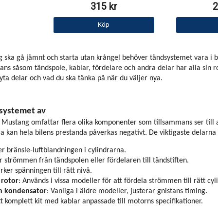
315 kr
2
Köp
g ska gå jämnt och starta utan krångel behöver tändsystemet vara i br
ns såsom tändspole, kablar, fördelare och andra delar har alla sin ro
byta delar och vad du ska tänka på när du väljer nya.
dsystemet av
 Mustang omfattar flera olika komponenter som tillsammans ser till 
ra kan hela bilens prestanda påverkas negativt. De viktigaste delarna 
er bränsle-luftblandningen i cylindrarna.
r strömmen från tändspolen eller fördelaren till tändstiften.
ärker spänningen till rätt nivå.
 rotor
: Används i vissa modeller för att fördela strömmen till rätt cyl
ch kondensator
: Vanliga i äldre modeller, justerar gnistans timing.
tt komplett kit med kablar anpassade till motorns specifikationer.