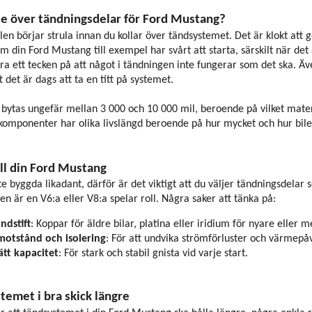
 se över tändningsdelar för Ford Mustang?
bilen börjar strula innan du kollar över tändsystemet. Det är klokt at
din Ford Mustang till exempel har svårt att starta, särskilt när det 
ra ett tecken på att något i tändningen inte fungerar som det ska. Äv
t det är dags att ta en titt på systemet.
 bytas ungefär mellan 3 000 och 10 000 mil, beroende på vilket mater
komponenter har olika livslängd beroende på hur mycket och hur bile
till din Ford Mustang
e byggda likadant, därför är det viktigt att du väljer tändningsdelar 
n är en V6:a eller V8:a spelar roll. Några saker att tänka på:
ndstift
: Koppar för äldre bilar, platina eller iridium för nyare eller
motstånd och isolering
: För att undvika strömförluster och värmepå
tt kapacitet
: För stark och stabil gnista vid varje start.
temet i bra skick längre