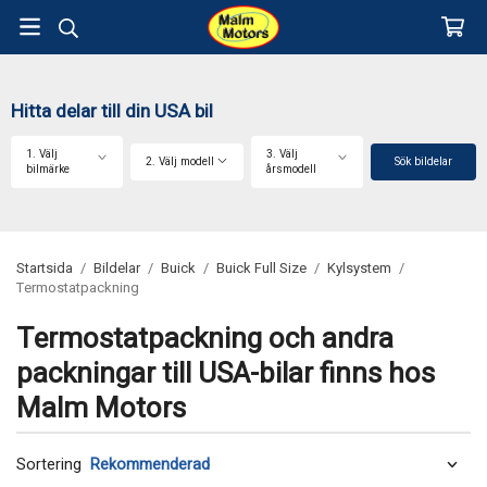
Hitta delar till din USA bil
1. Välj
3. Välj
2. Välj modell
Sök bildelar
bilmärke
årsmodell
Startsida
/
Bildelar
/
Buick
/
Buick Full Size
/
Kylsystem
/
Termostatpackning
Termostatpackning och andra
packningar till USA-bilar finns hos
Malm Motors
Sortering