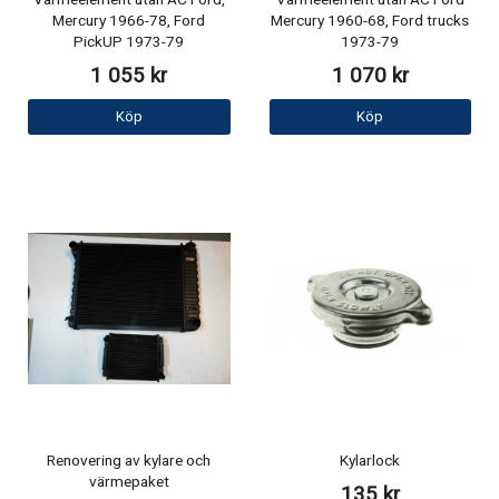
Värmeelement utan AC Ford,
Värmeelement utan AC Ford
Mercury 1966-78, Ford
Mercury 1960-68, Ford trucks
PickUP 1973-79
1973-79
1 055 kr
1 070 kr
Köp
Köp
Renovering av kylare och
Kylarlock
värmepaket
135 kr