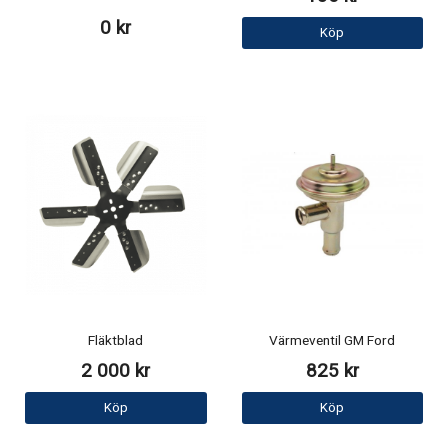
0 kr
Köp
Fläktblad
Värmeventil GM Ford
2 000 kr
825 kr
Köp
Köp