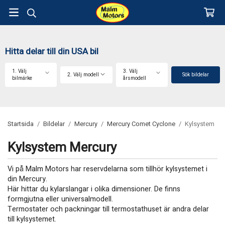
Hitta delar till din USA bil
1. Välj
3. Välj
2. Välj modell
Sök bildelar
bilmärke
årsmodell
Startsida
/
Bildelar
/
Mercury
/
Mercury Comet Cyclone
/
Kylsystem
Kylsystem Mercury
Vi på Malm Motors har reservdelarna som tillhör kylsystemet i
din Mercury.
Här hittar du kylarslangar i olika dimensioner. De finns
formgjutna eller universalmodell.
Termostater och packningar till termostathuset är andra delar
till kylsystemet.