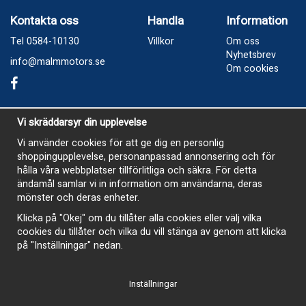
Kontakta oss
Handla
Information
Tel 0584-10130
Villkor
Om oss
Nyhetsbrev
info@malmmotors.se
Om cookies
Besök oss
Vi skräddarsyr din upplevelse
Industrivägen 8, Laxå
Vi använder cookies för att ge dig en personlig
shoppingupplevelse, personanpassad annonsering och för
Öppetider
hålla våra webbplatser tillförlitliga och säkra. För detta
Måndag - Tisdag 13-17
ändamål samlar vi in information om användarna, deras
mönster och deras enheter.
Onsdag Stängt
Klicka på "Okej" om du tillåter alla cookies eller välj vilka
Torsdag 13-17
cookies du tillåter och vilka du vill stänga av genom att klicka
Fredag 13-16
på "Inställningar" nedan.
Inställningar