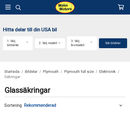
Hitta delar till din USA bil
1. Välj
3. Välj
2. Välj modell
Sök bildelar
bilmärke
årsmodell
Startsida
/
Bildelar
/
Plymouth
/
Plymouth full size
/
Elektronik
/
Säkringar
Glassäkringar
Sortering