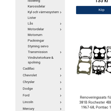
135 kr
Isolering
Karossdelar
Köp
Kyl och värmesystem
Lister
Lås
Motordelar
Motorrum
Packningar
Styrning servo
Transmission
Vindrutetorkare &
spolning
Cadillac
Chevrolet
Chrysler
Dodge
Ford
Renoveringssats f
Lincoln
381B Rochester 4B
1967-68, Pontiac 
Mercury