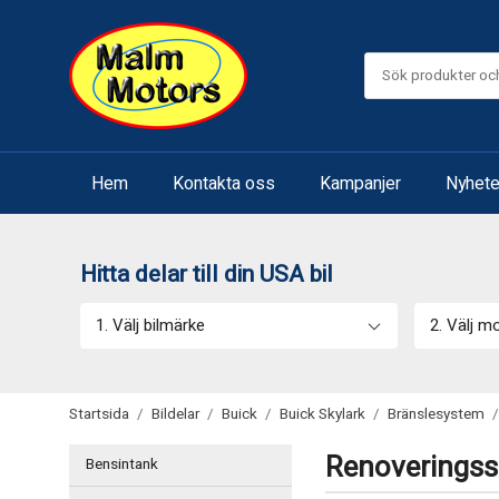
Hem
Kontakta oss
Kampanjer
Nyhete
Hitta delar till din USA bil
1. Välj bilmärke
2. Välj m
Startsida
/
Bildelar
/
Buick
/
Buick Skylark
/
Bränslesystem
/
Renoveringssa
Bensintank