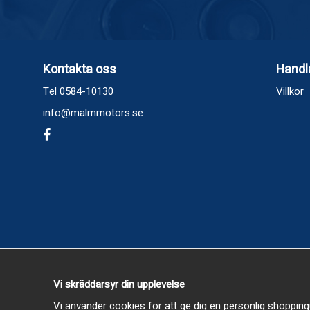
Kontakta oss
Handl
Tel 0584-10130
Villkor
info@malmmotors.se
Vi skräddarsyr din upplevelse
Vi använder cookies för att ge dig en personlig shopping