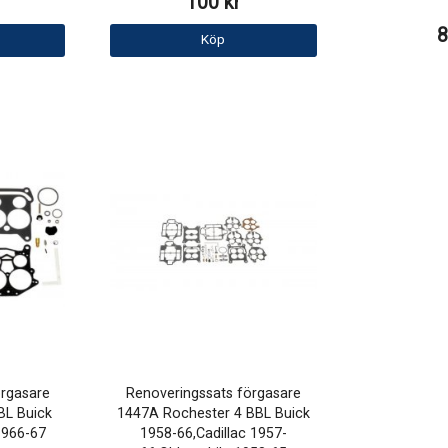
100 kr
8
Köp
örgasare
Renoveringssats förgasare
BL Buick
1447A Rochester 4 BBL Buick
1966-67
1958-66,Cadillac 1957-