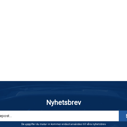
Nyhetsbrev
De uppgifter du matar in kommer endast användas till våra nyhetsbrev.