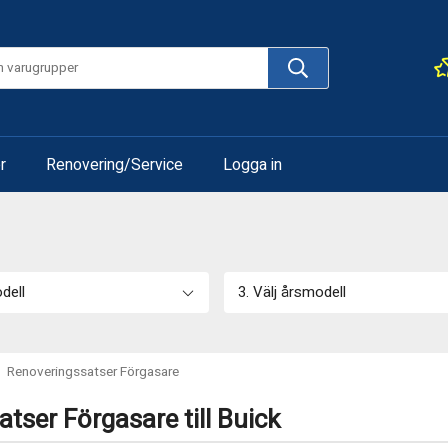
r
Renovering/Service
Logga in
odell
3. Välj årsmodell
Renoveringssatser Förgasare
tser Förgasare till Buick