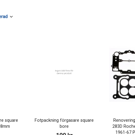
re square
Fotpackning förgasare square
Renovering
 38mm
bore
283D Roche
1961-67 P