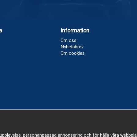
a
Information
Om oss
Nyhetsbrev
Om cookies
upplevelse, personanpassad annonsering och för hålla våra webbplatser