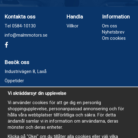
Kontakta oss
Handla
Information
Tel 0584-10130
Villkor
Om oss
Nyhetsbrev
info@malmmotors.se
Om cookies
Besök oss
Industrivägen 8, Laxå
Öppetider
Vecka 32
Vi skräddarsyr din upplevelse
Måndag kl 9-12, kl 13 - 15
Vi använder cookies för att ge dig en personlig
Onsdag kl 9-12, kl 13 - 15
shoppingupplevelse, personanpassad annonsering och för
Tisdag, Tordag och Fredag stängt
hålla våra webbplatser tillförlitliga och säkra. För detta
ändamål samlar vi in information om användarna, deras
E-Handelsbutiken är öppen och paket skickas hela
mönster och deras enheter.
sommaren
Klicka på "Okej" om du tillåter alla cookies eller välj vilka