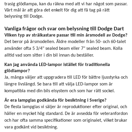
trasig glödlampa, kan du räkna med att vi har något som passar.
Vårt mål är att göra det enkelt för dig att få tag på rätt
belysning till Dodge.
Vanliga frågor och svar om belysning till Dodge Dart
Vilken typ av strålkastare passar till min årsmodell av Dodge?
Det beror på årsmodellen. Äldre modeller från 50- och 60-talet
använder ofta 5 3/4" sealed beam eller 7" sealed beam. Kolla
alltid vad som sitter i din bil innan du beställer.
Kan jag använda LED-lampor istället för traditionella
glödlampor?
Ja, många väljer att uppgradera till LED för bättre ljusstyrka och
längre livslängd. Se bara till att välja LED-lampor som är
kompatibla med din bils elsystem och som har rätt sockel.
Är era lampglas godkända för besiktning i Sverige?
De flesta lampglas vi säljer är reproduktioner efter original, och
håller en mycket hög standard. De är avsedda för veteranfordon
och har ofta samma specifikationer som originalet, vilket brukar
vara godkänt vid besiktning.