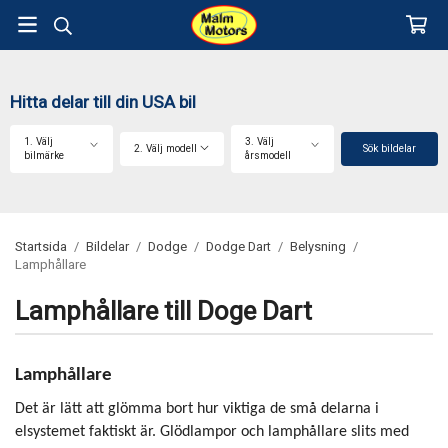
Hitta delar till din USA bil
1. Välj
3. Välj
2. Välj modell
Sök bildelar
bilmärke
årsmodell
Startsida
/
Bildelar
/
Dodge
/
Dodge Dart
/
Belysning
/
Lamphållare
Lamphållare till Doge Dart
Lamphållare
Det är lätt att glömma bort hur viktiga de små delarna i
elsystemet faktiskt är. Glödlampor och lamphållare slits med