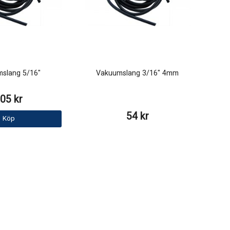
slang 5/16"
Vakuumslang 3/16" 4mm
05 kr
54 kr
Köp