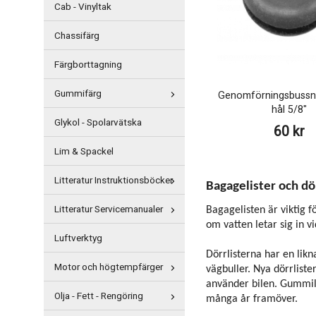
Cab - Vinyltak
Chassifärg
Färgborttagning
Gummifärg
Genomförningsbussni
hål 5/8"
Glykol - Spolarvätska
60 kr
Lim & Spackel
Litteratur Instruktionsböcker
Bagagelister och dör
Litteratur Servicemanualer
Bagagelisten är viktig f
om vatten letar sig in v
Luftverktyg
Dörrlisterna har en likn
Motor och högtempfärger
vägbuller. Nya dörrliste
använder bilen. Gummilis
Olja - Fett - Rengöring
många år framöver.