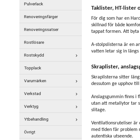
Pulverlack
Taklister, HT-lister 
Renoveringsfärger
För dig som har en Hardt
skillnad för både komfor
Renoveringssatser
tappat formen. Att byta u
Rostlösare
A-stolpslisterna är en a
vatten letar sig in läng
Rostskydd
Skraplister, anslag
Topplack
Skraplisterna sitter län
Varumärken
dessutom ge upphov till
Verkstad
Anslagsgummin finns i fl
utan att metallytor tar 
Verktyg
slitage.
Ytbehandling
Ventilationsruteliser 
med tiden får problem me
Övrigt
autentiska utseende.