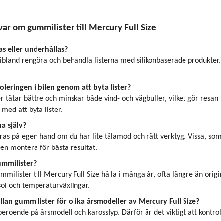
var om gummilister till Mercury Full Size
as eller underhållas?
tt ibland rengöra och behandla listerna med silikonbaserade produkter
soleringen i bilen genom att byta lister?
r tätar bättre och minskar både vind- och vägbuller, vilket gör resan
 med att byta lister.
a själv?
as på egen hand om du har lite tålamod och rätt verktyg. Vissa, som 
ren montera för bästa resultat.
ummilister?
ummilister till Mercury Full Size hålla i många år, ofta längre än or
ol och temperaturväxlingar.
llan gummilister för olika årsmodeller av Mercury Full Size?
 beroende på årsmodell och karosstyp. Därför är det viktigt att kontroll