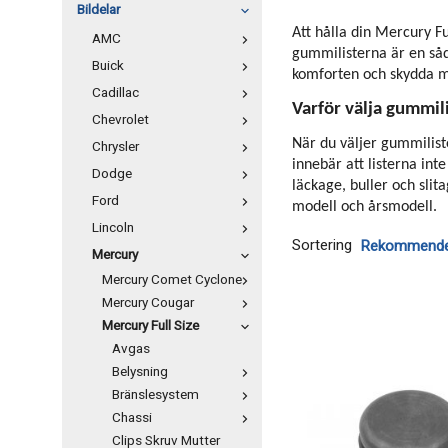
Bildelar
Att hålla din Mercury Fu
AMC
gummilisterna är en såda
Buick
komforten och skydda mo
Cadillac
Varför välja gummili
Chevrolet
När du väljer gummiliste
Chrysler
innebär att listerna int
Dodge
läckage, buller och slit
Ford
modell och årsmodell.
Lincoln
Sortering
Mercury
Mercury Comet Cyclone
Mercury Cougar
Mercury Full Size
Avgas
Belysning
Bränslesystem
Chassi
Clips Skruv Mutter