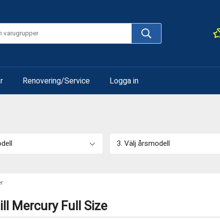
r
Renovering/Service
Logga in
odell
3. Välj årsmodell
r
ll Mercury Full Size