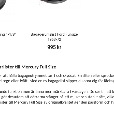
ng 1-1/8"
Bagagerumslist Ford Fullsize
1963-72
995 kr
rlister till Mercury Full Size
ör att hålla bagageutrymmet torrt och skyddat. En sliten eller sprucken 
id regn eller tvätt. Med en ny bagagelist slipper du oroa dig för läc
ande funktion men är ännu mer märkbara i vardagen. De ser till att ku
r gör dessutom att dörrarna stänger på ett mjukt och stabilt sätt, vilke
ter till Mercury Full Size av originalkvalitet ger den passform och hå