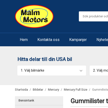
Hem
Kontakta oss
Kampanjer
Nyhete
Hitta delar till din USA bil
1. Välj bilmärke
2. Välj m
Startsida
/
Bildelar
/
Mercury
/
Mercury Full Size
/
Gummiliste
Gummilister ti
Bensintank