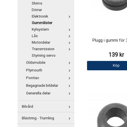
Shims
Dörrar
Elektronik
Gummilister
Kylsystem
Lås
Plugg i gummi för 
Motordelar
Transmission
139 kr
Styrning servo
Oldsmobile
Köp
Plymouth
Pontiac
Begagnade bildelar
Generella delar
Bilvård
Blästring - Trumling