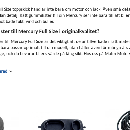
ll Size toppskick handlar inte bara om motor och lack. Även små detal
n detalj. Rätt gummilister till din Mercury ser inte bara till att bilen
t både fukt, vind och buller.
ster till Mercury Full Size i originalkvalitet?
r till Mercury Full Size är det viktigt att de är tillverkade i rätt ma
e bara passar optimalt till din modell, utan håller även för många år
age, och du bevarar bilens värde på lång sikt. Hos oss på Malm Motors