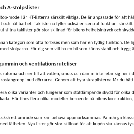
och A-stolpslister
op-modell är HT-listerna särskilt viktiga. De är anpassade för att håll
t och hållbarhet. Taklisterna fyller också en central funktion, särskil
t slitna taklister gör stor skillnad för bilens helhetsintryck och skyd
nnan kategori som ofta förbises men som har en tydlig funktion. De hjäl
s med stolparna. För dig som vill ha en bil som känns stabil och trygg ä
sgummin och ventilationsruteliser
gs rutorna och ser till att vatten, smuts och damm inte letar sig ner i
 rostangrepp inuti dörrarna. Genom att byta skraplisterna får du bätt
era olika varianter och fungerar som stötdämpande skydd för olika del
skada. Här finns flera olika modeller beroende på bilens konstruktion, o
är också ett område som kan behöva uppmärksammas. På många klassis
d tätheten. Nya lister gör stor skillnad för att kupén ska kännas tyst