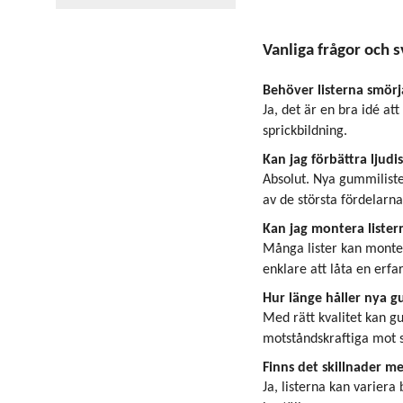
Vanliga frågor och s
Behöver listerna smörj
Ja, det är en bra idé a
sprickbildning.
Kan jag förbättra ljudi
Absolut. Nya gummiliste
av de största fördelarna
Kan jag montera listern
Många lister kan monter
enklare att låta en erfa
Hur länge håller nya g
Med rätt kvalitet kan g
motståndskraftiga mot s
Finns det skillnader me
Ja, listerna kan variera