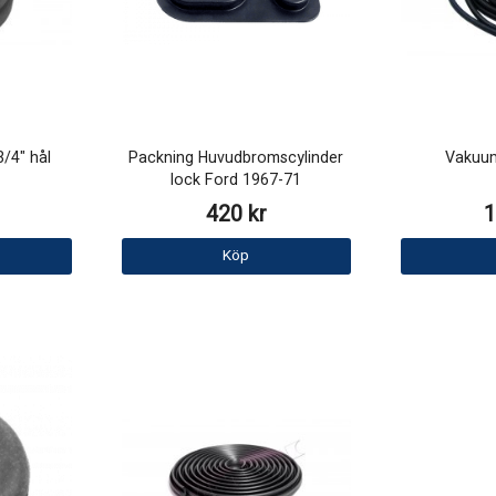
3/4" hål
Packning Huvudbromscylinder
Vakuum
lock Ford 1967-71
420 kr
1
Köp