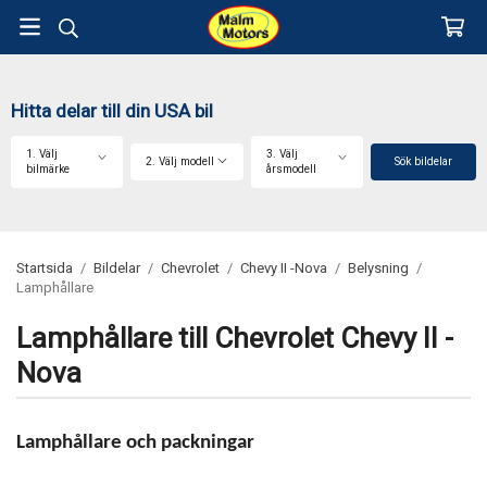
Hitta delar till din USA bil
1. Välj
3. Välj
2. Välj modell
Sök bildelar
bilmärke
årsmodell
Startsida
/
Bildelar
/
Chevrolet
/
Chevy II -Nova
/
Belysning
/
Lamphållare
Lamphållare till Chevrolet Chevy II -
Nova
Lamphållare och packningar