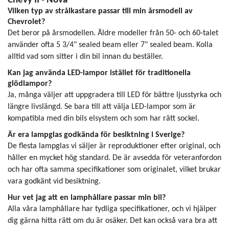
Chevy II - Nova
Vilken typ av strålkastare passar till min årsmodell av
Chevrolet?
Det beror på årsmodellen. Äldre modeller från 50- och 60-talet
använder ofta 5 3/4" sealed beam eller 7" sealed beam. Kolla
alltid vad som sitter i din bil innan du beställer.
Kan jag använda LED-lampor istället för traditionella
glödlampor?
Ja, många väljer att uppgradera till LED för bättre ljusstyrka och
längre livslängd. Se bara till att välja LED-lampor som är
kompatibla med din bils elsystem och som har rätt sockel.
Är era lampglas godkända för besiktning i Sverige?
De flesta lampglas vi säljer är reproduktioner efter original, och
håller en mycket hög standard. De är avsedda för veteranfordon
och har ofta samma specifikationer som originalet, vilket brukar
vara godkänt vid besiktning.
Hur vet jag att en lamphållare passar min bil?
Alla våra lamphållare har tydliga specifikationer, och vi hjälper
dig gärna hitta rätt om du är osäker. Det kan också vara bra att