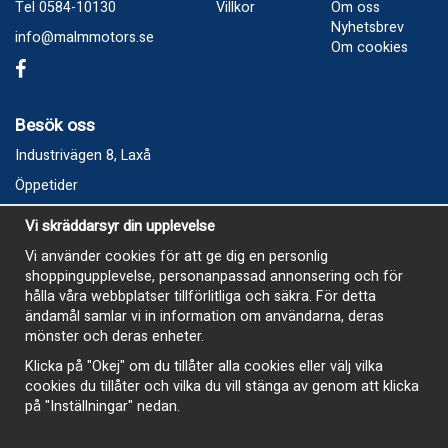
Tel 0584-10130
Villkor
Om oss
Nyhetsbrev
info@malmmotors.se
Om cookies
Besök oss
Industrivägen 8, Laxå
Öppetider
Vecka 32
Vi skräddarsyr din upplevelse
Måndag kl 9-12, kl 13 - 15
Vi använder cookies för att ge dig en personlig
Onsdag kl 9-12, kl 13 - 15
shoppingupplevelse, personanpassad annonsering och för
Tisdag, Tordag och Fredag stängt
hålla våra webbplatser tillförlitliga och säkra. För detta
ändamål samlar vi in information om användarna, deras
E-Handelsbutiken är öppen och paket skickas hela
mönster och deras enheter.
sommaren
Klicka på "Okej" om du tillåter alla cookies eller välj vilka
cookies du tillåter och vilka du vill stänga av genom att klicka
på "Inställningar" nedan.