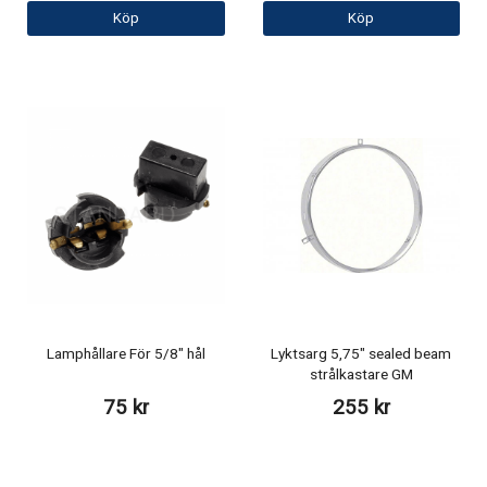
Köp
Köp
Lamphållare För 5/8" hål
Lyktsarg 5,75" sealed beam
strålkastare GM
75 kr
255 kr