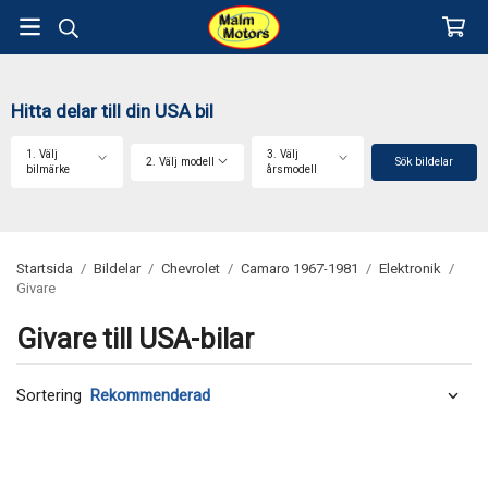
Hitta delar till din USA bil
1. Välj
3. Välj
2. Välj modell
Sök bildelar
bilmärke
årsmodell
Startsida
/
Bildelar
/
Chevrolet
/
Camaro 1967-1981
/
Elektronik
/
Givare
Givare till USA-bilar
Sortering