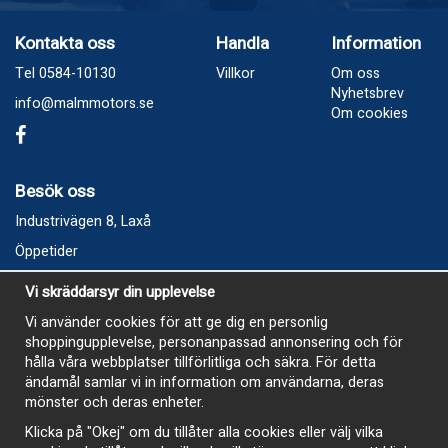
Kontakta oss
Handla
Information
Tel 0584-10130
Villkor
Om oss
Nyhetsbrev
info@malmmotors.se
Om cookies
Besök oss
Industrivägen 8, Laxå
Öppetider
Vecka 32
Vi skräddarsyr din upplevelse
Måndag kl 9-12, kl 13 - 15
Vi använder cookies för att ge dig en personlig
Onsdag kl 9-12, kl 13 - 15
shoppingupplevelse, personanpassad annonsering och för
Tisdag, Tordag och Fredag stängt
hålla våra webbplatser tillförlitliga och säkra. För detta
ändamål samlar vi in information om användarna, deras
E-Handelsbutiken är öppen och paket skickas hela
mönster och deras enheter.
sommaren
Klicka på "Okej" om du tillåter alla cookies eller välj vilka