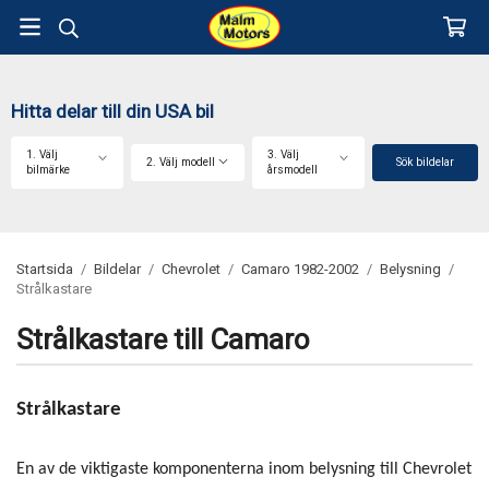
Hitta delar till din USA bil
1. Välj
3. Välj
2. Välj modell
Sök bildelar
bilmärke
årsmodell
Startsida
/
Bildelar
/
Chevrolet
/
Camaro 1982-2002
/
Belysning
/
Strålkastare
Strålkastare till Camaro
Strålkastare
En av de viktigaste komponenterna inom belysning till Chevrolet