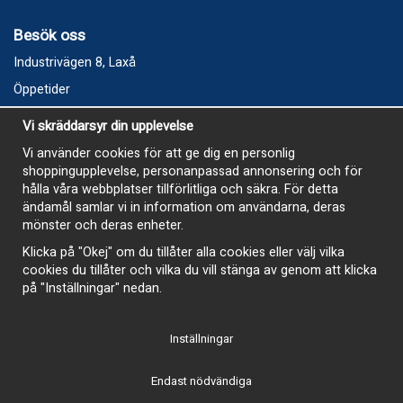
Besök oss
Industrivägen 8, Laxå
Öppetider
Vecka 32
Vi skräddarsyr din upplevelse
Måndag kl 9-12, kl 13 - 15
Vi använder cookies för att ge dig en personlig
Onsdag kl 9-12, kl 13 - 15
shoppingupplevelse, personanpassad annonsering och för
Tisdag, Tordag och Fredag stängt
hålla våra webbplatser tillförlitliga och säkra. För detta
ändamål samlar vi in information om användarna, deras
E-Handelsbutiken är öppen och paket skickas hela
mönster och deras enheter.
sommaren
Klicka på "Okej" om du tillåter alla cookies eller välj vilka
cookies du tillåter och vilka du vill stänga av genom att klicka
på "Inställningar" nedan.
Inställningar
-
Endast nödvändiga