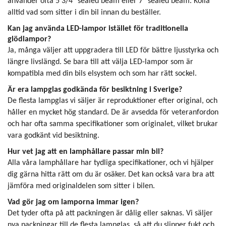
använder ofta 5 3/4" sealed beam eller 7" sealed beam. Kolla
alltid vad som sitter i din bil innan du beställer.
Kan jag använda LED-lampor istället för traditionella
glödlampor?
Ja, många väljer att uppgradera till LED för bättre ljusstyrka och
längre livslängd. Se bara till att välja LED-lampor som är
kompatibla med din bils elsystem och som har rätt sockel.
Är era lampglas godkända för besiktning i Sverige?
De flesta lampglas vi säljer är reproduktioner efter original, och
håller en mycket hög standard. De är avsedda för veteranfordon
och har ofta samma specifikationer som originalet, vilket brukar
vara godkänt vid besiktning.
Hur vet jag att en lamphållare passar min bil?
Alla våra lamphållare har tydliga specifikationer, och vi hjälper
dig gärna hitta rätt om du är osäker. Det kan också vara bra att
jämföra med originaldelen som sitter i bilen.
Vad gör jag om lamporna immar igen?
Det tyder ofta på att packningen är dålig eller saknas. Vi säljer
nya packningar till de flesta lampglas, så att du slipper fukt och