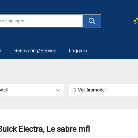
r
Renovering/Service
Logga in
odell
3. Välj årsmodell
uick Electra, Le sabre mfl