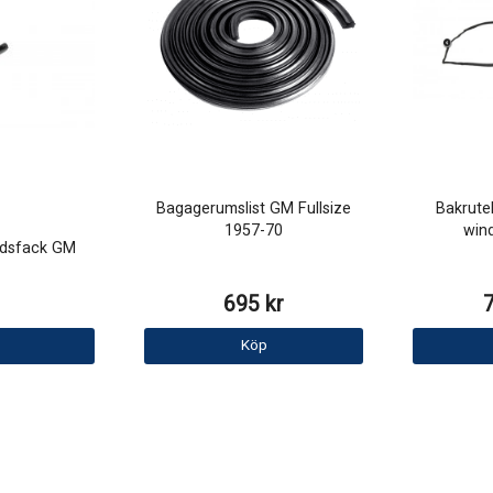
Bagagerumslist GM Fullsize
Bakrute
1957-70
win
dsfack GM
695 kr
Köp