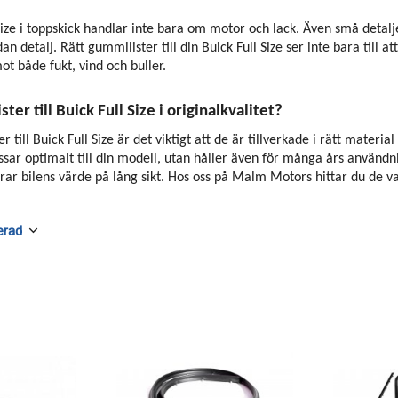
 Size i toppskick handlar inte bara om motor och lack. Även små detalj
 detalj. Rätt gummilister till din Buick Full Size ser inte bara till at
t både fukt, vind och buller.
ter till Buick Full Size i originalkvalitet?
r till Buick Full Size är det viktigt att de är tillverkade i rätt mate
assar optimalt till din modell, utan håller även för många års använd
arar bilens värde på lång sikt. Hos oss på Malm Motors hittar du de v