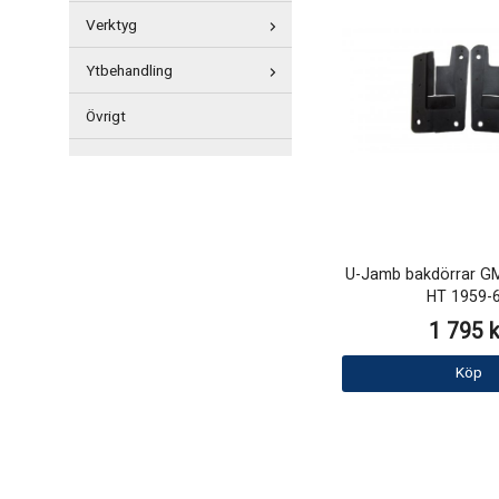
Verktyg
Ytbehandling
Övrigt
U-Jamb bakdörrar GM 
HT 1959-
1 795 k
Köp