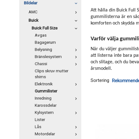
Bildelar
Att hålla din Buick Full
AMC
gummilisterna är en sådan
Buick
komforten och skydda mo
Buick Full Size
Avgas
Varför välja gummilis
Bagagerum
När du väljer gummiliste
Belysning
att listerna inte bara p
Bränslesystem
och slitage, och du bev
Chassi
årsmodell.
Clips skruv mutter
shims
Sortering
Elektronik
Gummilister
Inredning
Karossdelar
Kylsystem
Lister
Lås
Motordelar