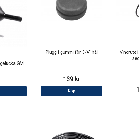
Plugg i gummi för 3/4" hål
Vindruteli
se
gelucka GM
139 kr
Köp