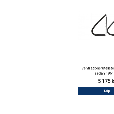
Ventilationsrutelist
sedan 1961
5 175 k
Köp