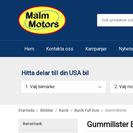
Hem
Kontakta oss
Kampanjer
Nyhete
Hitta delar till din USA bil
1. Välj bilmärke
2. Välj m
Startsida
/
Bildelar
/
Buick
/
Buick Full Size
/
Gummilister
Gummilister B
Bensintank