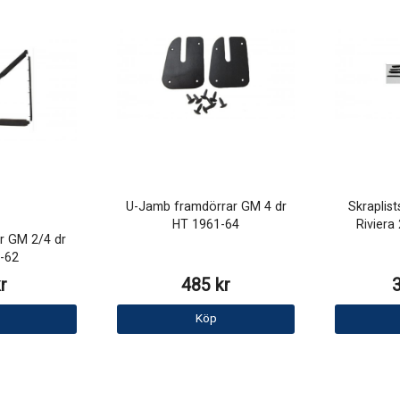
U-Jamb framdörrar GM 4 dr
Skraplist
HT 1961-64
Riviera
er GM 2/4 dr
-62
r
485 kr
Köp