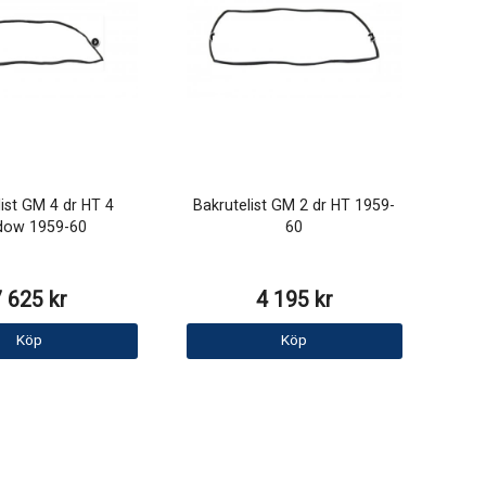
list GM 4 dr HT 4
Bakrutelist GM 2 dr HT 1959-
dow 1959-60
60
7 625 kr
4 195 kr
Köp
Köp