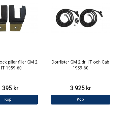
ck pillar filler GM 2
Dörrlister GM 2 dr HT och Cab
 HT 1959-60
1959-60
1 395 kr
3 925 kr
Köp
Köp