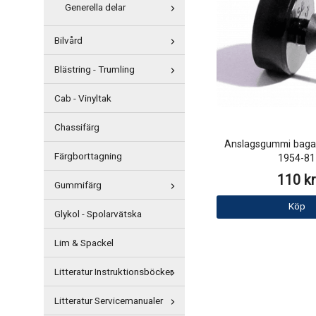
Generella delar
Bilvård
Blästring - Trumling
Cab - Vinyltak
Chassifärg
Anslagsgummi baga
Färgborttagning
1954-81
110 kr
Gummifärg
Köp
Glykol - Spolarvätska
Lim & Spackel
Litteratur Instruktionsböcker
Litteratur Servicemanualer