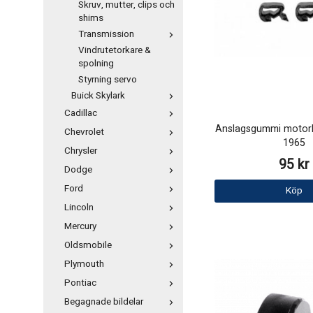
Skruv, mutter, clips och
shims
Transmission
Vindrutetorkare &
spolning
Styrning servo
Buick Skylark
Cadillac
Anslagsgummi motorh
Chevrolet
1965
Chrysler
95 kr
Dodge
Ford
Köp
Lincoln
Mercury
Oldsmobile
Plymouth
Pontiac
Begagnade bildelar