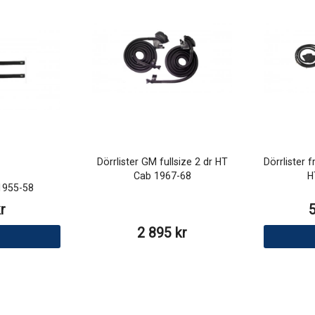
Dörrlister GM fullsize 2 dr HT
Dörrlister 
Cab 1967-68
H
1955-58
r
2 895 kr