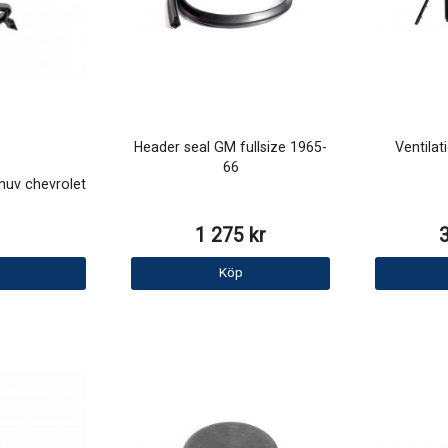
Header seal GM fullsize 1965-
Ventilat
66
uv chevrolet
1 275 kr
Köp