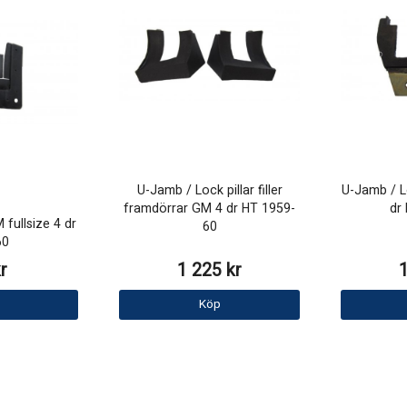
U-Jamb / Lock pillar filler
U-Jamb / Lo
framdörrar GM 4 dr HT 1959-
dr
fullsize 4 dr
60
60
r
1 225 kr
Köp