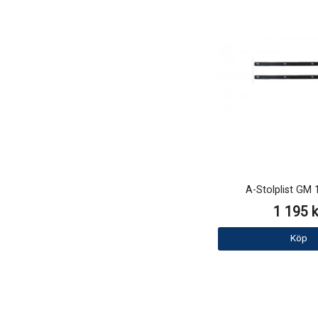
A-Stolplist GM 
1 195 k
Köp