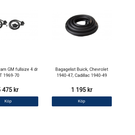
fram GM fullsize 4 dr
Bagagelist Buick, Chevrolet
T 1969-70
1940-47, Cadillac 1940-49
5 475 kr
1 195 kr
Köp
Köp