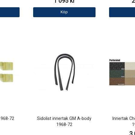
1 095 kr
2
Köp
1968-72
Sidolist innertak GM A-body
Innertak Ch
1968-72
1
3 