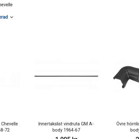
hevelle
k Chevelle
Innertakslist vindruta GM A-
Övre hörnli
68-72
body 1964-67
bod