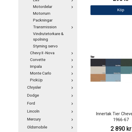
Lås
Motordelar
Köp
Motorrum
Packningar
Transmission
Vindrutetorkare &
spolning
Styrning servo
Chevy II -Nova
Corvette
Impala
Monte Carlo
PickUp
Chrysler
Dodge
Ford
Lincoln
Innertak Tier Cheve
Mercury
1966-67
Oldsmobile
2 890 kr