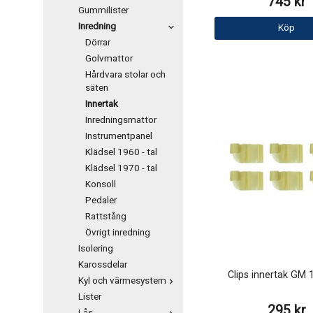
745 kr
Gummilister
Inredning
Köp
Dörrar
Golvmattor
Hårdvara stolar och
säten
Innertak
Inredningsmattor
Instrumentpanel
Klädsel 1960 - tal
Klädsel 1970 - tal
Konsoll
Pedaler
Rattstång
Övrigt inredning
Isolering
Karossdelar
Clips innertak GM 
Kyl och värmesystem
Lister
295 kr