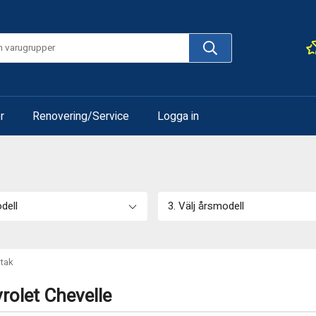
r
Renovering/Service
Logga in
odell
3. Välj årsmodell
rtak
rolet Chevelle