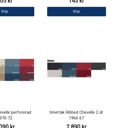
05 kr
145 kr
Köp
Köp
evelle perforerad
Innertak Ribbed Chevelle 2 dr
970-72
1966-67
090 kr
2 890 kr