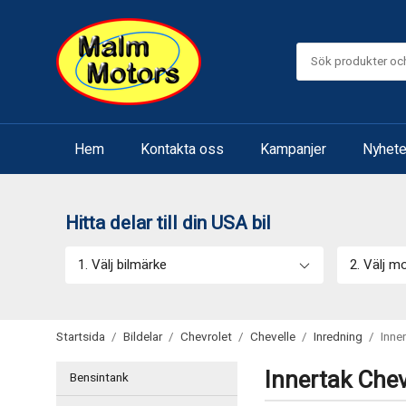
Hem
Kontakta oss
Kampanjer
Nyhete
Hitta delar till din USA bil
1. Välj bilmärke
2. Välj m
Startsida
/
Bildelar
/
Chevrolet
/
Chevelle
/
Inredning
/
Inne
Innertak Chev
Bensintank