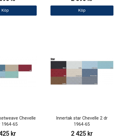
Köp
Köp
ketweave Chevelle
Innertak star Chevelle 2 dr
r 1964-65
1964-65
425 kr
2 425 kr