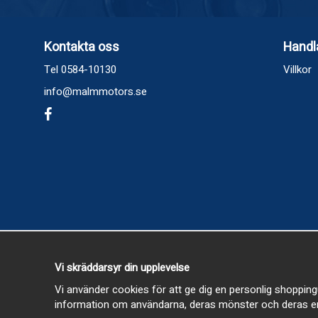
Kontakta oss
Handl
Tel 0584-10130
Villkor
info@malmmotors.se
Vi skräddarsyr din upplevelse
Vi använder cookies för att ge dig en personlig shopping
information om användarna, deras mönster och deras en