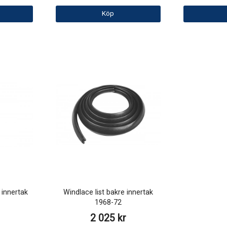
Köp
 innertak
Windlace list bakre innertak
1968-72
2 025 kr