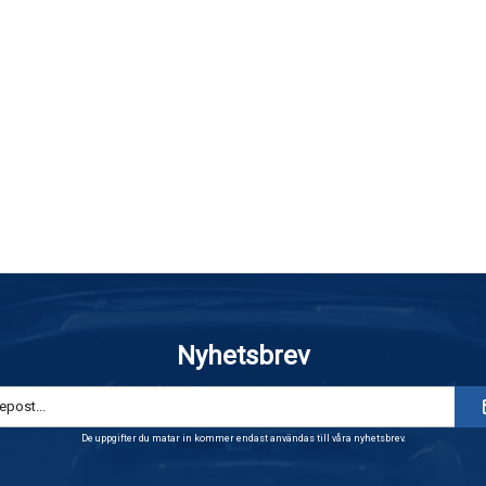
Nyhetsbrev
De uppgifter du matar in kommer endast användas till våra nyhetsbrev.