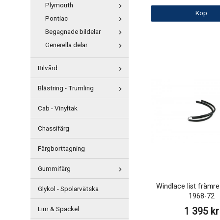
Plymouth
Köp
Pontiac
Begagnade bildelar
Generella delar
Bilvård
Blästring - Trumling
Cab - Vinyltak
Chassifärg
Färgborttagning
Gummifärg
Windlace list främre
Glykol - Spolarvätska
1968-72
Lim & Spackel
1 395 kr