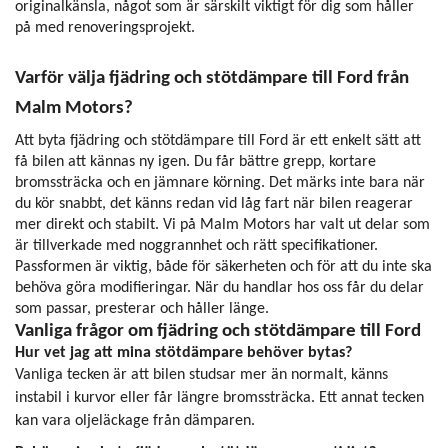
originalkänsla, något som är särskilt viktigt för dig som håller
på med renoveringsprojekt.
Varför välja fjädring och stötdämpare till Ford från
Malm Motors?
Att byta fjädring och stötdämpare till Ford är ett enkelt sätt att
få bilen att kännas ny igen. Du får bättre grepp, kortare
bromssträcka och en jämnare körning. Det märks inte bara när
du kör snabbt, det känns redan vid låg fart när bilen reagerar
mer direkt och stabilt. Vi på Malm Motors har valt ut delar som
är tillverkade med noggrannhet och rätt specifikationer.
Passformen är viktig, både för säkerheten och för att du inte ska
behöva göra modifieringar. När du handlar hos oss får du delar
som passar, presterar och håller länge.
Vanliga frågor om fjädring och stötdämpare till Ford
Hur vet jag att mina stötdämpare behöver bytas?
Vanliga tecken är att bilen studsar mer än normalt, känns
instabil i kurvor eller får längre bromssträcka. Ett annat tecken
kan vara oljeläckage från dämparen.