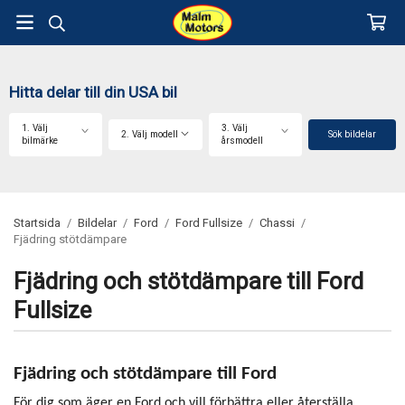
Hitta delar till din USA bil
1. Välj
3. Välj
2. Välj modell
Sök bildelar
bilmärke
årsmodell
Startsida
/
Bildelar
/
Ford
/
Ford Fullsize
/
Chassi
/
Fjädring stötdämpare
Fjädring och stötdämpare till Ford
Fullsize
Fjädring och stötdämpare till Ford
För dig som äger en Ford och vill förbättra eller återställa