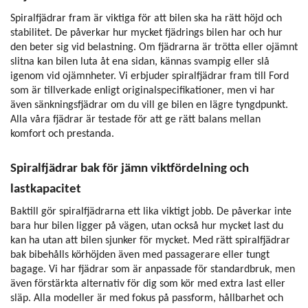
Spiralfjädrar fram är viktiga för att bilen ska ha rätt höjd och
stabilitet. De påverkar hur mycket fjädrings bilen har och hur
den beter sig vid belastning. Om fjädrarna är trötta eller ojämnt
slitna kan bilen luta åt ena sidan, kännas svampig eller slå
igenom vid ojämnheter. Vi erbjuder spiralfjädrar fram till Ford
som är tillverkade enligt originalspecifikationer, men vi har
även sänkningsfjädrar om du vill ge bilen en lägre tyngdpunkt.
Alla våra fjädrar är testade för att ge rätt balans mellan
komfort och prestanda.
Spiralfjädrar bak för jämn viktfördelning och
lastkapacitet
Baktill gör spiralfjädrarna ett lika viktigt jobb. De påverkar inte
bara hur bilen ligger på vägen, utan också hur mycket last du
kan ha utan att bilen sjunker för mycket. Med rätt spiralfjädrar
bak bibehålls körhöjden även med passagerare eller tungt
bagage. Vi har fjädrar som är anpassade för standardbruk, men
även förstärkta alternativ för dig som kör med extra last eller
släp. Alla modeller är med fokus på passform, hållbarhet och