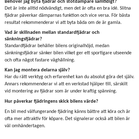
Behöver jag byta fjädrar och stötdämpare samtidigt?
Det är inte alltid nödvändigt, men det är ofta en bra idé. Slitna
fjädrar påverkar dämparnas funktion och vice versa. För bästa
resultat rekommenderar vi att byta båda om de är gamla.
Vad är skillnaden mellan standardfjädrar och
sänkningsfjädrar?
Standardfjädrar behåller bilens originalhöjd, medan
sänkningsfjädrar sänker bilen vilket ger ett sportigare utseende
och ofta något fastare väghållning.
Kan jag montera delarna själv?
Har du rätt verktyg och erfarenhet kan du absolut göra det själv.
Annars rekommenderar vi att en verkstad hjälper till, särskilt
vid montering av fjädrar som är under kraftig spänning.
Hur påverkar fjädringens skick bilens värde?
En bil med välfungerande fjädring känns bättre att köra och är
ofta mer attraktiv för köpare. Det signalerar också att bilen är
väl omhändertagen.