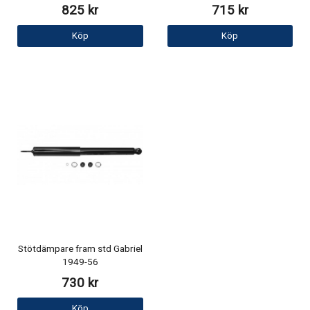
825 kr
715 kr
Köp
Köp
Stötdämpare fram std Gabriel
1949-56
730 kr
Köp