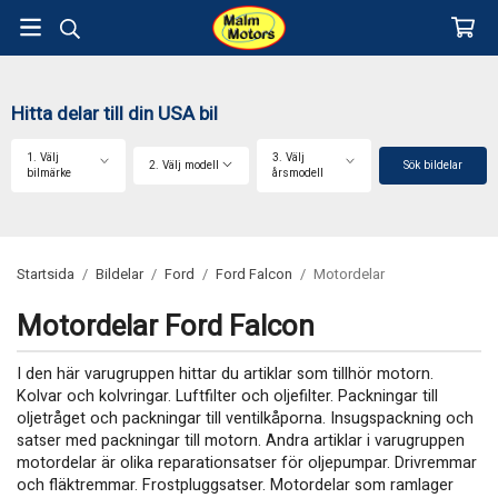
Hitta delar till din USA bil
1. Välj
3. Välj
2. Välj modell
Sök bildelar
bilmärke
årsmodell
Startsida
/
Bildelar
/
Ford
/
Ford Falcon
/
Motordelar
Motordelar Ford Falcon
I den här varugruppen hittar du artiklar som tillhör motorn.
Kolvar och kolvringar. Luftfilter och oljefilter. Packningar till
oljetråget och packningar till ventilkåporna. Insugspackning och
satser med packningar till motorn. Andra artiklar i varugruppen
motordelar är olika reparationsatser för oljepumpar. Drivremmar
och fläktremmar. Frostpluggsatser. Motordelar som ramlager