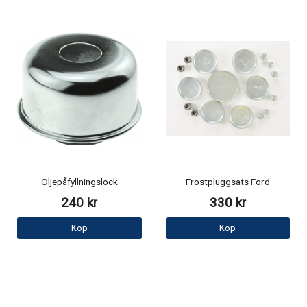
Oljepåfyllningslock
Frostpluggsats Ford
240 kr
330 kr
Köp
Köp