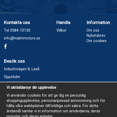
Kontakta oss
Handla
Information
Tel 0584-10130
Villkor
Om oss
Nyhetsbrev
info@malmmotors.se
Om cookies
Besök oss
Industrivägen 8, Laxå
Öppetider
Vecka 32
Vi skräddarsyr din upplevelse
Måndag kl 9-12, kl 13 - 15
Vi använder cookies för att ge dig en personlig
Onsdag kl 9-12, kl 13 - 15
shoppingupplevelse, personanpassad annonsering och för
Tisdag, Tordag och Fredag stängt
hålla våra webbplatser tillförlitliga och säkra. För detta
ändamål samlar vi in information om användarna, deras
E-Handelsbutiken är öppen och paket skickas hela
mönster och deras enheter.