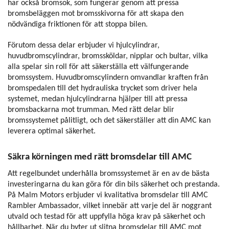
har också bromsok, som fungerar genom att pressa
bromsbeläggen mot bromsskivorna för att skapa den
nödvändiga friktionen för att stoppa bilen.
Förutom dessa delar erbjuder vi hjulcylindrar,
huvudbromscylindrar, bromssköldar, nipplar och bultar, vilka
alla spelar sin roll för att säkerställa ett välfungerande
bromssystem. Huvudbromscylindern omvandlar kraften från
bromspedalen till det hydrauliska trycket som driver hela
systemet, medan hjulcylindrarna hjälper till att pressa
bromsbackarna mot trumman. Med rätt delar blir
bromssystemet pålitligt, och det säkerställer att din AMC kan
leverera optimal säkerhet.
Säkra körningen med rätt bromsdelar till AMC
Att regelbundet underhålla bromssystemet är en av de bästa
investeringarna du kan göra för din bils säkerhet och prestanda.
På Malm Motors erbjuder vi kvalitativa bromsdelar till AMC
Rambler Ambassador, vilket innebär att varje del är noggrant
utvald och testad för att uppfylla höga krav på säkerhet och
hållbarhet. När du byter ut slitna bromsdelar till AMC mot