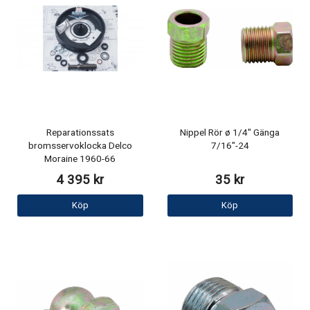
Reparationssats
Nippel Rör ø 1/4" Gänga
bromsservoklocka Delco
7/16"-24
Moraine 1960-66
4 395 kr
35 kr
Köp
Köp