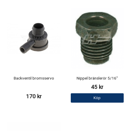
Backventil bromsservo
Nippel bränslerör 5/16"
45 kr
170 kr
Köp