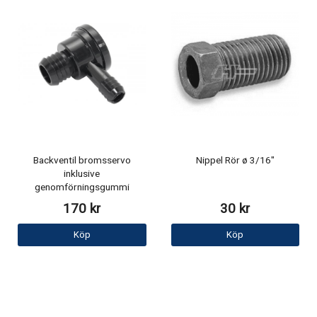
Backventil bromsservo
Nippel Rör ø 3/16"
inklusive
genomförningsgummi
170 kr
30 kr
Köp
Köp