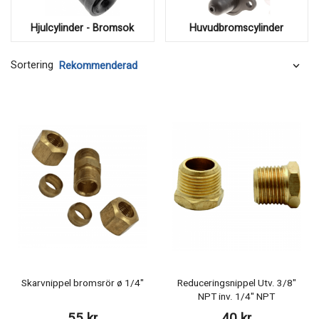
Hjulcylinder - Bromsok
Huvudbromscylinder
Sortering
Skarvnippel bromsrör ø 1/4"
Reduceringsnippel Utv. 3/8"
NPT inv. 1/4" NPT
55 kr
40 kr