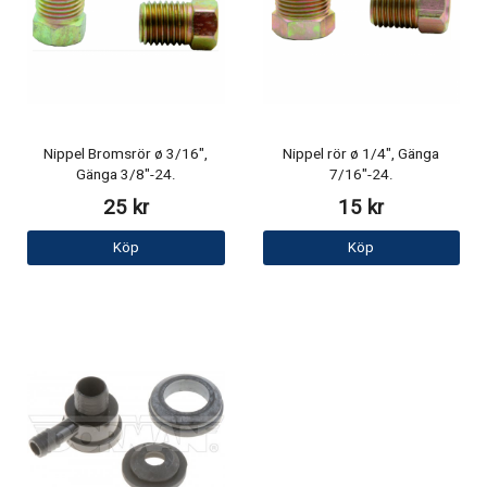
Nippel Bromsrör ø 3/16",
Nippel rör ø 1/4", Gänga
Gänga 3/8"-24.
7/16"-24.
25 kr
15 kr
Köp
Köp