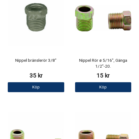
Nippel bränslerör 3/8"
Nippel Rör ø 5/16", Gänga
1/2"-20.
35 kr
15 kr
Köp
Köp