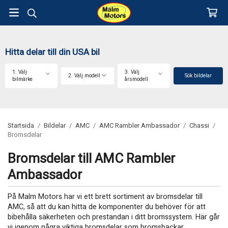
Hitta delar till din USA bil
1. Välj
3. Välj
2. Välj modell
Sök bildelar
bilmärke
årsmodell
Startsida
/
Bildelar
/
AMC
/
AMC Rambler Ambassador
/
Chassi
/
Bromsdelar
Bromsdelar till AMC Rambler
Ambassador
På Malm Motors har vi ett brett sortiment av bromsdelar till
AMC, så att du kan hitta de komponenter du behöver för att
bibehålla säkerheten och prestandan i ditt bromssystem. Här går
vi igenom några viktiga bromsdelar som bromsbackar,