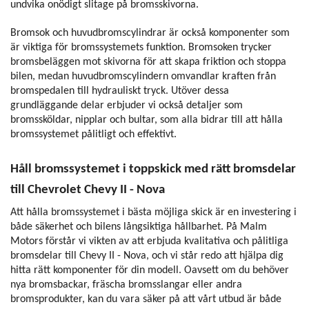
undvika onödigt slitage på bromsskivorna.
Bromsok och huvudbromscylindrar är också komponenter som
är viktiga för bromssystemets funktion. Bromsoken trycker
bromsbeläggen mot skivorna för att skapa friktion och stoppa
bilen, medan huvudbromscylindern omvandlar kraften från
bromspedalen till hydrauliskt tryck. Utöver dessa
grundläggande delar erbjuder vi också detaljer som
bromssköldar, nipplar och bultar, som alla bidrar till att hålla
bromssystemet pålitligt och effektivt.
Håll bromssystemet i toppskick med rätt bromsdelar
till Chevrolet Chevy II - Nova
Att hålla bromssystemet i bästa möjliga skick är en investering i
både säkerhet och bilens långsiktiga hållbarhet. På Malm
Motors förstår vi vikten av att erbjuda kvalitativa och pålitliga
bromsdelar till Chevy II - Nova, och vi står redo att hjälpa dig
hitta rätt komponenter för din modell. Oavsett om du behöver
nya bromsbackar, fräscha bromsslangar eller andra
bromsprodukter, kan du vara säker på att vårt utbud är både