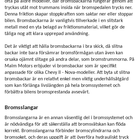
ofta på äldre modeller, där bromsbackarna fungerar genom att
tryckas utåt mot trummans insida när bromspedalen trycks ner.
Denna friktion skapar stoppkraften som saktar ner eller stoppar
bilen. Bromsbackarna är vanligtvis tillverkade i en slitstark
metall med en yta belagd av friktionsmaterial, vilket gör de
tåliga nog att klara upprepad användning.
Det är viktigt att hålla bromsbackarna i bra skick, då slitna
backar inte bara försämrar bromsförmågan utan även kan
orsaka ojämnt slitage på andra delar, som bromstrummorna. På
Malm Motors erbjuder vi bromsbackar som är specifikt
anpassade för olika Chevy II - Nova-modeller. Att byta ut slitna
bromsbackar är en relativt enkel men viktig underhållsåtgärd
som kan förlänga livslängden på hela bromssystemet och
förbättra bilens bromsprestanda avsevärt.
Bromsslangar
Bromsslangarna är en annan väsentlig del i bromssystemet och
är nödvändiga för att säkerställa att bromsvätskan kan flöda
korrekt. Bromsslangarna förbinder bromscylindrarna och
bromsoket, och deras uppgift är att överföra hydrauliskt tryck