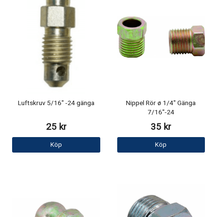
Luftskruv 5/16" -24 gänga
Nippel Rör ø 1/4" Gänga
7/16"-24
25 kr
35 kr
Köp
Köp