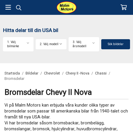
Hitta delar till din USA bil
1. Välj
3. Välj
2. Välj modell
Sök bildelar
bilmärke
årsmodell
Startsida
/
Bildelar
/
Chevrolet
/
Chevy II -Nova
/
Chassi
/
Bromsdelar
Bromsdelar Chevy II Nova
Vi på Malm Motors kan erbjuda våra kunder olika typer av
bromsdelar som passar till amerikanska bilar från 1940-talet och
framåt till nya USA-bilar.
Vi har bromsdelar såsom bromsbackar, brombelägg,
bromsslangar, bromsok, hjulcylindrar, huvudbromscylindrar,