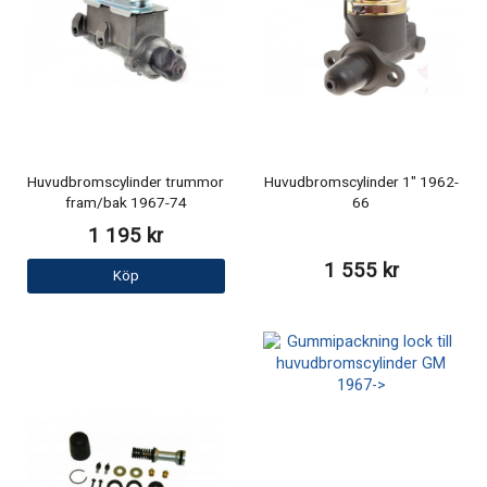
Huvudbromscylinder trummor
Huvudbromscylinder 1" 1962-
fram/bak 1967-74
66
1 195 kr
1 555 kr
Köp