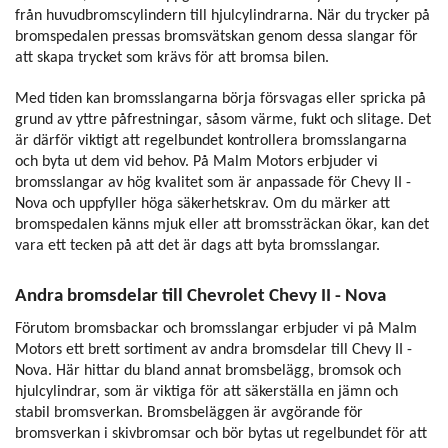
från huvudbromscylindern till hjulcylindrarna. När du trycker på
bromspedalen pressas bromsvätskan genom dessa slangar för
att skapa trycket som krävs för att bromsa bilen.
Med tiden kan bromsslangarna börja försvagas eller spricka på
grund av yttre påfrestningar, såsom värme, fukt och slitage. Det
är därför viktigt att regelbundet kontrollera bromsslangarna
och byta ut dem vid behov. På Malm Motors erbjuder vi
bromsslangar av hög kvalitet som är anpassade för Chevy II -
Nova och uppfyller höga säkerhetskrav. Om du märker att
bromspedalen känns mjuk eller att bromssträckan ökar, kan det
vara ett tecken på att det är dags att byta bromsslangar.
Andra bromsdelar till Chevrolet Chevy II - Nova
Förutom bromsbackar och bromsslangar erbjuder vi på Malm
Motors ett brett sortiment av andra bromsdelar till Chevy II -
Nova. Här hittar du bland annat bromsbelägg, bromsok och
hjulcylindrar, som är viktiga för att säkerställa en jämn och
stabil bromsverkan. Bromsbeläggen är avgörande för
bromsverkan i skivbromsar och bör bytas ut regelbundet för att