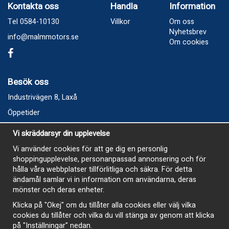
Kontakta oss
Handla
Information
Tel 0584-10130
Villkor
Om oss
Nyhetsbrev
info@malmmotors.se
Om cookies
Besök oss
Industrivägen 8, Laxå
Öppetider
Vecka 32
Vi skräddarsyr din upplevelse
Måndag kl 9-12, kl 13 - 15
Vi använder cookies för att ge dig en personlig
Onsdag kl 9-12, kl 13 - 15
shoppingupplevelse, personanpassad annonsering och för
Tisdag, Tordag och Fredag stängt
hålla våra webbplatser tillförlitliga och säkra. För detta
ändamål samlar vi in information om användarna, deras
E-Handelsbutiken är öppen och paket skickas hela
mönster och deras enheter.
sommaren
Klicka på "Okej" om du tillåter alla cookies eller välj vilka
cookies du tillåter och vilka du vill stänga av genom att klicka
på "Inställningar" nedan.