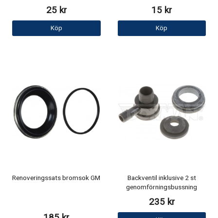
25 kr
15 kr
Köp
Köp
Renoveringssats bromsok GM
Backventil inklusive 2 st
genomförningsbussning
235 kr
185 kr