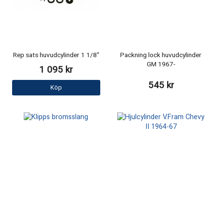
Rep sats huvudcylinder 1 1/8"
Packning lock huvudcylinder
GM 1967-
1 095 kr
545 kr
Köp