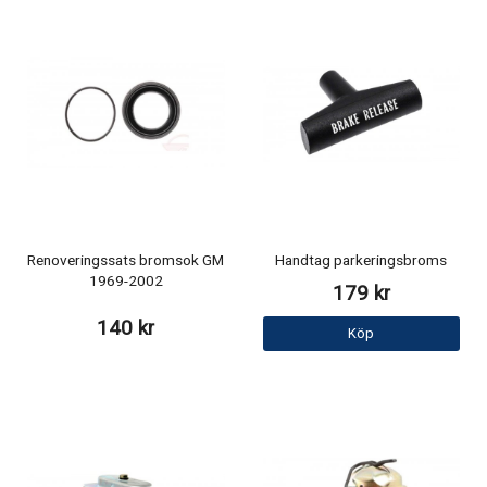
Renoveringssats bromsok GM
Handtag parkeringsbroms
1969-2002
179 kr
140 kr
Köp