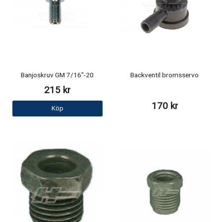
Banjoskruv GM 7/16"-20
Backventil bromsservo
215 kr
170 kr
Köp