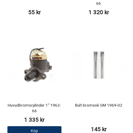
66
55 kr
1 320 kr
Huvudbromscylinder 1" 1962-
Bult bromsok GM 1969-02
66
1 335 kr
145 kr
Köp