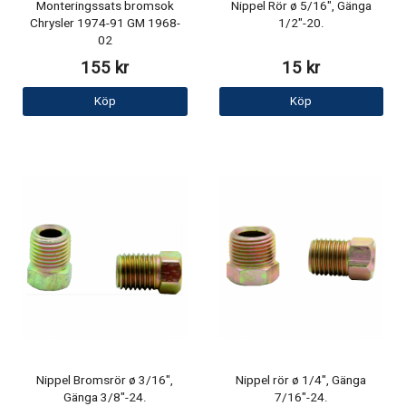
Monteringssats bromsok
Nippel Rör ø 5/16", Gänga
Chrysler 1974-91 GM 1968-
1/2"-20.
02
155 kr
15 kr
Köp
Köp
Nippel Bromsrör ø 3/16",
Nippel rör ø 1/4", Gänga
Gänga 3/8"-24.
7/16"-24.