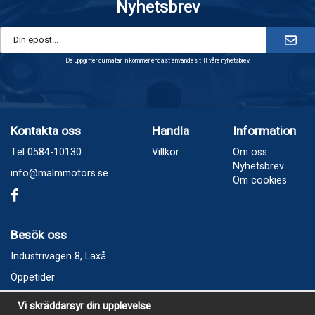
Nyhetsbrev
De uppgifter du matar in kommer endast användas till våra nyhetsbrev.
Kontakta oss
Handla
Information
Tel 0584-10130
Villkor
Om oss
Nyhetsbrev
info@malmmotors.se
Om cookies
Besök oss
Industrivägen 8, Laxå
Öppetider
Vecka 32
Vi skräddarsyr din upplevelse