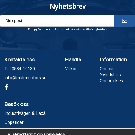
Nyhetsbrev
De uppgifter du matar in kommer endast användas till våra nyhetsbrev.
Kontakta oss
Handla
Information
Tel 0584-10130
Villkor
Om oss
Nyhetsbrev
info@malmmotors.se
Om cookies
Besök oss
Industrivägen 8, Laxå
Öppetider
Vecka 32
Vi skräddarsyr din upplevelse