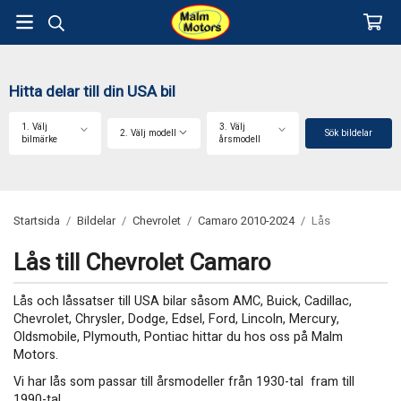
Hitta delar till din USA bil
1. Välj
3. Välj
2. Välj modell
Sök bildelar
bilmärke
årsmodell
Startsida
/
Bildelar
/
Chevrolet
/
Camaro 2010-2024
/
Lås
Lås till Chevrolet Camaro
Lås och låssatser till USA bilar såsom AMC, Buick, Cadillac,
Chevrolet, Chrysler, Dodge, Edsel, Ford, Lincoln, Mercury,
Oldsmobile, Plymouth, Pontiac hittar du hos oss på Malm
Motors.
Vi har lås som passar till årsmodeller från 1930-tal fram till
1990-tal.