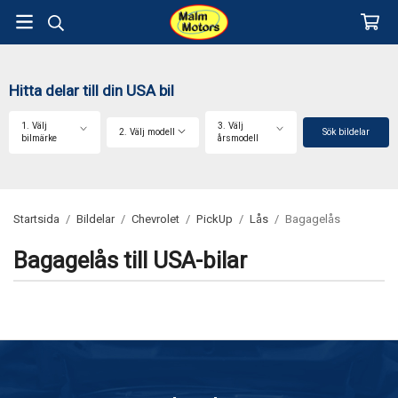
Hitta delar till din USA bil
1. Välj
3. Välj
2. Välj modell
Sök bildelar
bilmärke
årsmodell
Startsida
/
Bildelar
/
Chevrolet
/
PickUp
/
Lås
/
Bagagelås
Bagagelås till USA-bilar