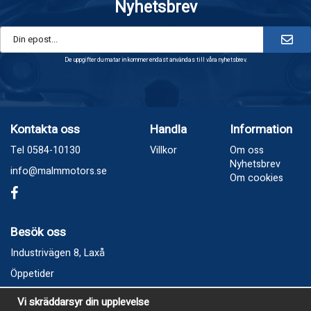
Nyhetsbrev
De uppgifter du matar in kommer endast användas till våra nyhetsbrev.
Kontakta oss
Handla
Information
Tel 0584-10130
Villkor
Om oss
Nyhetsbrev
info@malmmotors.se
Om cookies
Besök oss
Industrivägen 8, Laxå
Öppetider
Vecka 32
Vi skräddarsyr din upplevelse