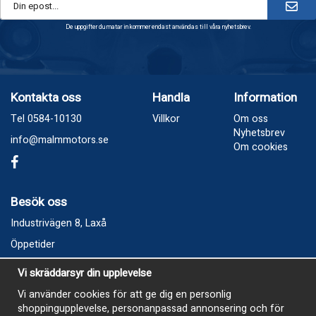
De uppgifter du matar in kommer endast användas till våra nyhetsbrev.
Kontakta oss
Handla
Information
Tel 0584-10130
Villkor
Om oss
Nyhetsbrev
info@malmmotors.se
Om cookies
Besök oss
Industrivägen 8, Laxå
Öppetider
Vecka 32
Vi skräddarsyr din upplevelse
Måndag kl 9-12, kl 13 - 15
Vi använder cookies för att ge dig en personlig
Onsdag kl 9-12, kl 13 - 15
shoppingupplevelse, personanpassad annonsering och för