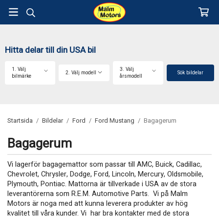
Hitta delar till din USA bil
1. Välj
3. Välj
2. Välj modell
Sök bildelar
bilmärke
årsmodell
Startsida
/
Bildelar
/
Ford
/
Ford Mustang
/
Bagagerum
Bagagerum
Vi lagerför bagagemattor som passar till AMC, Buick, Cadillac,
Chevrolet, Chrysler, Dodge, Ford, Lincoln, Mercury, Oldsmobile,
Plymouth, Pontiac. Mattorna är tillverkade i USA av de stora
leverantörerna som R.E.M. Automotive Parts. Vi på Malm
Motors är noga med att kunna leverera produkter av hög
kvalitet till våra kunder. Vi har bra kontakter med de stora